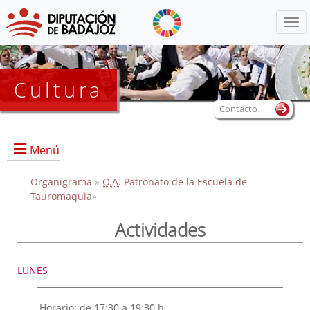
Menú
Cultura
Contacto
Menú
Organigrama
»
O.A.
Patronato de la Escuela de
Tauromaquia
»
Portada
Actividades
Convocatoria de participación al XIV Certamen "Trofeo
Diputación de Badajoz"
LUNES
Información sobre la Escuela
Actividades
Horario: de 17:30 a 19:30 h.