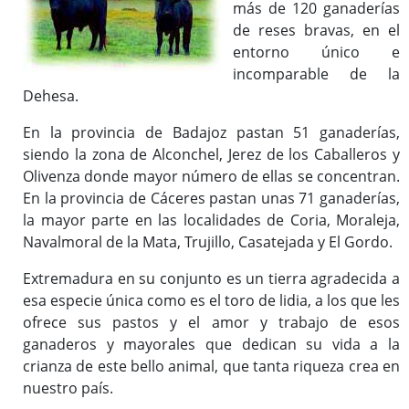
Plazas de Toros
más de 120 ganaderías
Ganaderías
de reses bravas, en el
entorno único e
Eventos taurinos
incomparable de la
Extremadura y los toros
Dehesa.
Peñas y Clubes Taurinos
En la provincia de Badajoz pastan 51 ganaderías,
siendo la zona de Alconchel, Jerez de los Caballeros y
Olivenza donde mayor número de ellas se concentran.
En la provincia de Cáceres pastan unas 71 ganaderías,
la mayor parte en las localidades de Coria, Moraleja,
Navalmoral de la Mata, Trujillo, Casatejada y El Gordo.
Extremadura en su conjunto es un tierra agradecida a
esa especie única como es el toro de lidia, a los que les
ofrece sus pastos y el amor y trabajo de esos
ganaderos y mayorales que dedican su vida a la
crianza de este bello animal, que tanta riqueza crea en
nuestro país.