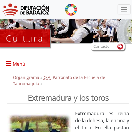
Menú
Cultura
Contacto
Menú
Organigrama
»
O.A.
Patronato de la Escuela de
Tauromaquia
»
Portada
Extremadura y los toros
Convocatoria de participación al XIV Certamen "Trofeo
Diputación de Badajoz"
Extremadura es reina
Información sobre la Escuela
de la dehesa, la encina y
Actividades
el toro. En ella pastan