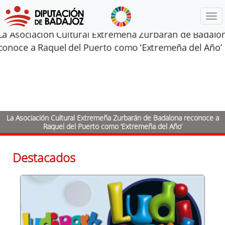
Menú
Anterior
Sigu
La Asociación Cultural Extremeña Zurbarán de Badalona reconoce a
La Diputación de Badajoz lanza el Plan Avanzamos 2026 con 50
millones de euros para impulsar el desarrollo de los municipios
Raquel del Puerto como ‘Extremeña del Año’
Destacados