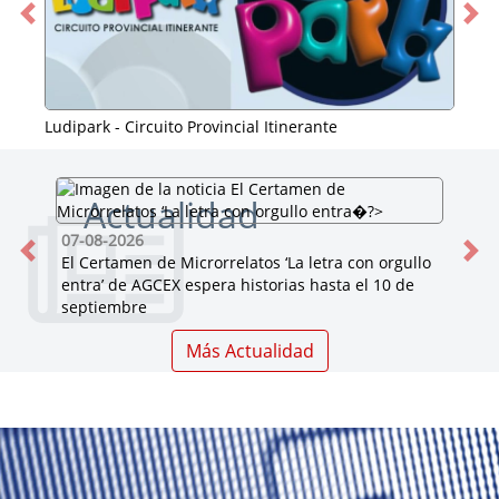
Atrás
Ade
Ludipark - Circuito Provincial Itinerante
Actualidad
07-08-2026
Previa
Pr
El Certamen de Microrrelatos ‘La letra con orgullo
entra’ de AGCEX espera historias hasta el 10 de
septiembre
Más Actualidad