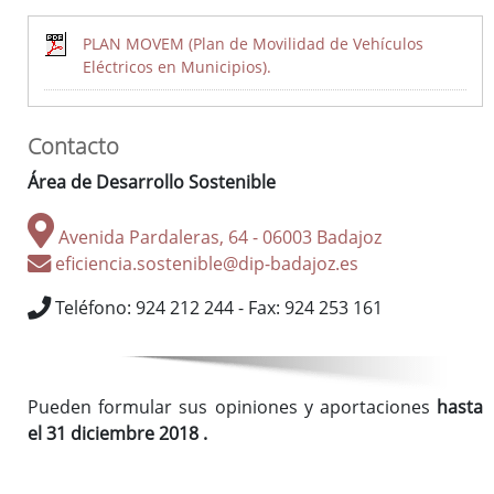
PLAN MOVEM (Plan de Movilidad de Vehículos
Eléctricos en Municipios).
Contacto
I Estrategia de Desarrollo Sostenible de la Diputación de
Área de Desarrollo Sostenible
Badajoz 2020-2023
Plan Integral de Movilidad Sostenible Badajoz ADS 2018:
Avenida Pardaleras, 64 - 06003 Badajoz
PLAN MOVEM (Plan de Movilidad de Vehículos Eléctricos en
eficiencia.sostenible@dip-badajoz.es
Municipios)
Teléfono: 924 212 244 - Fax: 924 253 161
Plan Director del Hospital Provincial de San Sebastián
Ordenanza reguladora de Patrocinios de la Diputación de
Pueden formular sus opiniones y aportaciones
hasta
Badajoz y su Sector Público
el 31 diciembre 2018 .
Ordenanza general de subvenciones y transferencias de la
Diputación de Badajoz