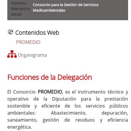
Desarrollo Rural, Reto Demográfico y Turismo
Consorcio para la Gestión de Servicios
Medioambientales
Economía Sostenible, Contratación Estratégica y Patrimonio
Empleados Públicos, Seguridad y Salud en el Trabajo
Formación y Capacitación para el Empleo
Contenidos Web
Identidad Cultural, Deporte y Juventud, Bienestar Social y
PROMEDIO
Cooperación Internacional
Igualdad
Organigrama
Infraestructuras, Movilidad y Ordenación del Territorio
Innovación y Administración Digital
O.A.
Patronato de la Escuela de Tauromaquia
Funciones de la Delegación
O.A.
de Recaudación
El Consorcio
PROMEDIO
, es el instrumento técnico y
O.A.
Protección de la Legalidad Urbanística RESTAURA
operativo de la Diputación para la prestación
Sostenibilidad Ambiental, Energía y Territorio Verde
sostenible y eficiente de los servicios públicos
ambientales: Abastecimiento, depuración,
Enlaces relacionados
saneamiento, gestión de residuos y eficiencia
Órganos de Gobierno
energética.