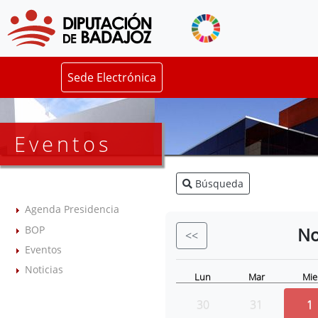
Sede Electrónica
Eventos
Búsqueda
Agenda Presidencia
BOP
No
<<
Eventos
Noticias
Lun
Mar
Mie
30
31
1