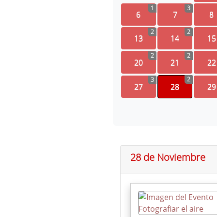
1
3
6
7
8
2
2
13
14
15
2
2
20
21
22
2
3
27
28
29
28 de Noviembre