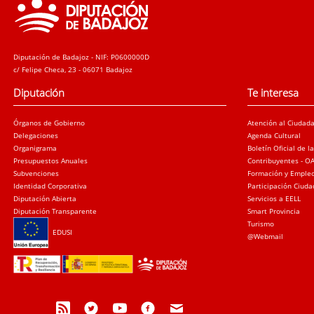
Diputación de Badajoz - NIF: P0600000D
c/ Felipe Checa, 23 - 06071 Badajoz
Diputación
Te interesa
Órganos de Gobierno
Atención al Ciudad
Delegaciones
Agenda Cultural
Organigrama
Boletín Oficial de l
Presupuestos Anuales
Contribuyentes - O
Subvenciones
Formación y Emple
Identidad Corporativa
Participación Ciud
Diputación Abierta
Servicios a EELL
Diputación Transparente
Smart Provincia
Turismo
EDUSI
@Webmail