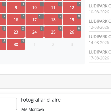
3
3
5
8
7
LUDIPARK Ci
9
10
11
12
10-08-2026
2
7
10
7
9
16
17
18
19
LUDIPARK Ci
12-08-2026
3
2
8
7
6
23
24
25
26
LUDIPARK Ci
3
4
14-08-2026
30
1
2
3
LUDIPARK Ci
17-08-2026
Fotografiar el aire
JAM Montoya