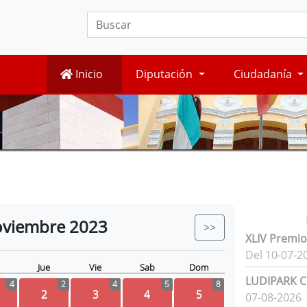
Inicio
Diputación
Ciudadanía
viembre
2023
>>
XLIV Premio
Del 10-07-2
Jue
Vie
Sab
Dom
LUDIPARK Ci
4
2
4
5
8
2
3
4
5
07-08-2026