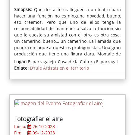
Sinopsis:
Que dos actores lleguen a un teatro para
hacer una función no es ninguna novedad, bueno,
eso creemos. Pero que uno de ellos tenga la
responsabilidad de mantener a salvo la función sin
que le cueste su amistad con el otro, es otra cosa.
Un camerino, bueno… un camerino. La llamada que
pondrá en jaque a nuestros protagonistas. Una gran
producción que tiene una figura clara. Montaje de
escenografía, pase de luces, prueba de sonido,
Lugar:
Esparragalejo, Casa de la Cultura Esparragal
repasa el texto, maquíllate, péinate… ¡BASTA, QUE
Enlace:
D'rule Artistas en el territorio
JARTURA! y para colmo... La tele viene a grabar. Lola:
¡Qué fuerte! Herrera: ¿Qué fuerte qué? ¿Qué es
fuerte? Lola: Ná, la llamada.
Fotografiar el aire
Inicio:
26-10-2023
Fin:
09-12-2023