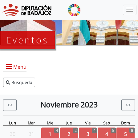
Menú
Eventos
Menú
Búsqueda
Agenda Presidencia
BOP
Noviembre
2023
<<
>>
Eventos
Noticias
Lun
Mar
Mie
Jue
Vie
Sab
Dom
4
2
4
5
8
30
31
1
2
3
4
5