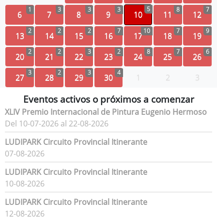
5
1
3
3
3
8
7
6
7
8
9
10
11
12
2
2
2
7
10
7
9
13
14
15
16
17
18
19
2
2
3
2
8
7
6
20
21
22
23
24
25
26
3
2
3
4
27
28
29
30
1
2
3
Eventos activos o próximos a comenzar
XLIV Premio Internacional de Pintura Eugenio Hermoso
Del 10-07-2026 al 22-08-2026
LUDIPARK Circuito Provincial Itinerante
07-08-2026
LUDIPARK Circuito Provincial Itinerante
10-08-2026
LUDIPARK Circuito Provincial Itinerante
12-08-2026