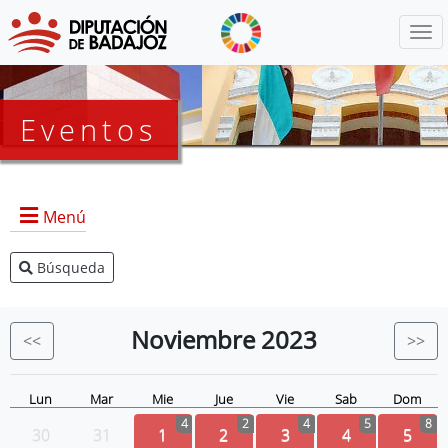
Menú
Eventos
Menú
Búsqueda
Agenda Presidencia
BOP
Noviembre
2023
<<
>>
Eventos
Noticias
Lun
Mar
Mie
Jue
Vie
Sab
Dom
4
2
4
5
8
30
31
1
2
3
4
5