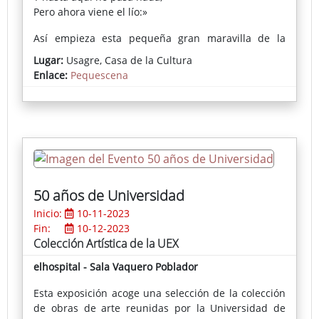
Pero ahora viene el lío:»
Así empieza esta pequeña gran maravilla de la
mano de Jaime Santos y de La Chana Teatro. Un
Lugar:
Usagre, Casa de la Cultura
cuento conocido por todos, pero contado desde una
Enlace:
Pequescena
visión tan particular como original. Con el dominio
que permiten los años de experiencia en el mundo
del teatro de objetos y el buen hacer de siempre, la
compañía ha conseguido impresionarnos una vez
más.
Para todos los públicos (pero todos, ¿eh?) a partir de
los 6 años de edad.
50 años de Universidad
Inicio:
10-11-2023
Fin:
10-12-2023
Colección Artística de la UEX
elhospital - Sala Vaquero Poblador
Esta exposición acoge una selección de la colección
de obras de arte reunidas por la Universidad de