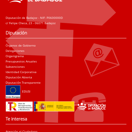
Diputación de Badajoz - NIF: P0600000D
c/ Felipe Checa, 23 - 06071 Badajoz
Diputación
Órganos de Gobierno
Delegaciones
Organigrama
Presupuestos Anuales
Subvenciones
Identidad Corporativa
Diputación Abierta
Diputación Transparente
EDUSI
Te interesa
Atención al Ciudadano