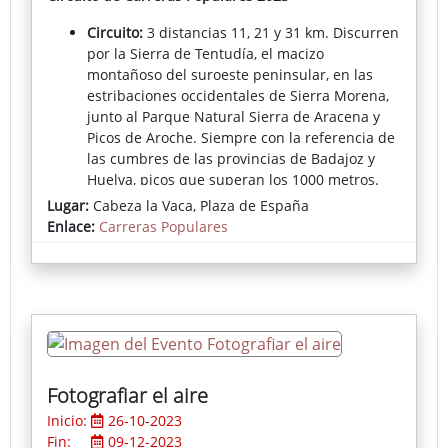
Circuito:
3 distancias 11, 21 y 31 km. Discurren
por la Sierra de Tentudía, el macizo
montañoso del suroeste peninsular, en las
estribaciones occidentales de Sierra Morena,
junto al Parque Natural Sierra de Aracena y
Picos de Aroche. Siempre con la referencia de
las cumbres de las provincias de Badajoz y
Huelva, picos que superan los 1000 metros.
Este carácter fronterizo y mayor altitud
Lugar:
Cabeza la Vaca, Plaza de España
convierten a esta zona en un paraíso para la
Enlace:
Carreras Populares
práctica deportiva al aire libre
Inscripciones:
Hasta el 08/11/2023.
Accede a las inscripciones y al reglamento.
Más información:
WhatsApp 605287211.
Correo-e:
tendudiadeportes@gmail.com
Fotografiar el aire
Inicio:
26-10-2023
Fin:
09-12-2023