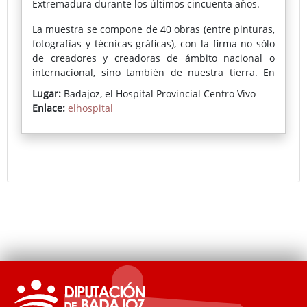
Extremadura durante los últimos cincuenta años.
La muestra se compone de 40 obras (entre pinturas,
fotografías y técnicas gráficas), con la firma no sólo
de creadores y creadoras de ámbito nacional o
internacional, sino también de nuestra tierra. En
este caso, hay obras de 32 artistas, entre ellos Juan
Lugar:
Badajoz, el Hospital Provincial Centro Vivo
Barjola, Oswaldo Guayasamín, Wolf Vostell, Alfonso
Enlace:
elhospital
Sicilia, Hilario Bravo, Francisco Pedraja, María Ruiz
Campins, Eva María Renner o Javier Fernández de
Molina.