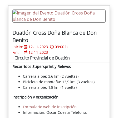
Para la inscripción de grupos, se podrá enviar
directamente el listado y resguardo bancario
con la totalidad.
Fecha límite de inscripción: 6 de noviembre de
2023.
Duatlón Cross Doña Blanca de Don
Benito
Inicio:
12-11-2023
09:00 h
Fin:
12-11-2023
I Circuito Provincial de Duatlón
Recorridos Supersprint y Relevos
Carrera a pie: 3,6 km (2 vueltas)
Bicicleta de montaña: 13,5 km (3 vueltas)
Carrera a pie: 1,8 km (1 vuelta)
Inscripción y organización
Formulario web de inscripción
Información: Óscar Cuesta
Teléfono:
605070934