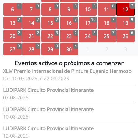
7
1
3
3
3
5
8
6
7
8
9
10
11
12
2
2
2
7
10
7
9
13
14
15
16
17
18
19
2
2
3
2
8
7
6
20
21
22
23
24
25
26
3
2
3
4
27
28
29
30
1
2
3
Eventos activos o próximos a comenzar
XLIV Premio Internacional de Pintura Eugenio Hermoso
Del 10-07-2026 al 22-08-2026
LUDIPARK Circuito Provincial Itinerante
07-08-2026
LUDIPARK Circuito Provincial Itinerante
10-08-2026
LUDIPARK Circuito Provincial Itinerante
12-08-2026