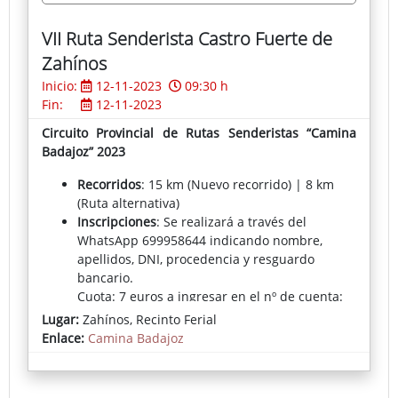
VII Ruta Senderista Castro Fuerte de
Zahínos
Inicio:
12-11-2023
09:30 h
Fin:
12-11-2023
Circuito Provincial de Rutas Senderistas “Camina
Badajoz” 2023
Recorridos
: 15 km (Nuevo recorrido) | 8 km
(Ruta alternativa)
Inscripciones
: Se realizará a través del
WhatsApp 699958644 indicando nombre,
apellidos, DNI, procedencia y resguardo
bancario.
Cuota: 7 euros a ingresar en el nº de cuenta:
Caja Almendralejo ES25 3001 0024 3724
Lugar:
Zahínos, Recinto Ferial
10001215.
Enlace:
Camina Badajoz
El resguardo bancario tendrá que ser enviado
obligatoriamente al número de WhatsApp en
el momento de formalizar la inscripción.