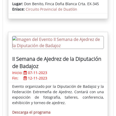
Lugar:
Don Benito, Finca Doña Blanca Crta. EX-345
Club Triatlón Don Benito
Enlace:
Circuito Provincial de Duatlón
http://triatlondonbenito.blogspot.com/
Más información
Reglamento
Planos del recorrido
II Semana de Ajedrez de la Diputación
de Badajoz
Inicio:
07-11-2023
Fin:
12-11-2023
Evento organizado por la Diputación de Badajoz y la
Federación Extremeña de Ajedrez. Contará con una
exposición de fotografía, talleres, conferencia,
exhibición y torneo de ajedrez.
Descarga el programa