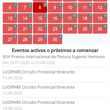
3
1
3
3
5
8
7
6
7
8
9
10
11
12
2
2
2
7
10
7
9
13
14
15
16
17
18
19
2
2
3
2
8
7
6
20
21
22
23
24
25
26
3
2
3
4
27
28
29
30
1
2
3
Eventos activos o próximos a comenzar
XLIV Premio Internacional de Pintura Eugenio Hermoso
Del 10-07-2026 al 22-08-2026
LUDIPARK Circuito Provincial Itinerante
10-08-2026
LUDIPARK Circuito Provincial Itinerante
12-08-2026
LUDIPARK Circuito Provincial Itinerante
14-08-2026