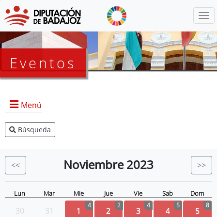
Menú
Eventos
Menú
Búsqueda
Agenda Presidencia
BOP
Noviembre
2023
<<
>>
Eventos
Noticias
Lun
Mar
Mie
Jue
Vie
Sab
Dom
4
2
4
5
8
30
31
1
2
3
4
5