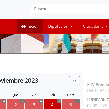
Inicio
Diputación
Ciudadanía
viembre
2023
>>
XLIV Premio
Del 10-07-2
Jue
Vie
Sab
Dom
LUDIPARK Ci
5
4
2
4
8
2
3
4
5
07-08-2026