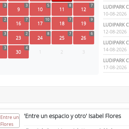
3
3
5
8
7
LUDIPARK Ci
9
10
11
12
10-08-2026
2
7
10
7
9
16
17
18
19
LUDIPARK Ci
12-08-2026
3
2
8
7
6
23
24
25
26
LUDIPARK Ci
3
4
14-08-2026
30
1
2
3
LUDIPARK Ci
17-08-2026
'Entre un espacio y otro' Isabel Flores