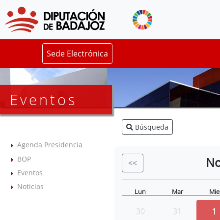
Sede Electrónica
Eventos
Búsqueda
Agenda Presidencia
BOP
No
<<
Eventos
Noticias
Lun
Mar
Mie
30
31
1