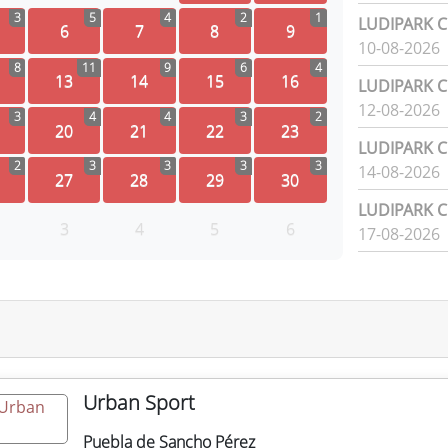
3
5
4
2
1
LUDIPARK Ci
6
7
8
9
10-08-2026
8
11
9
6
4
13
14
15
16
LUDIPARK Ci
12-08-2026
3
4
4
3
2
20
21
22
23
LUDIPARK Ci
2
3
3
3
3
14-08-2026
27
28
29
30
LUDIPARK Ci
3
4
5
6
17-08-2026
Urban Sport
Puebla de Sancho Pérez