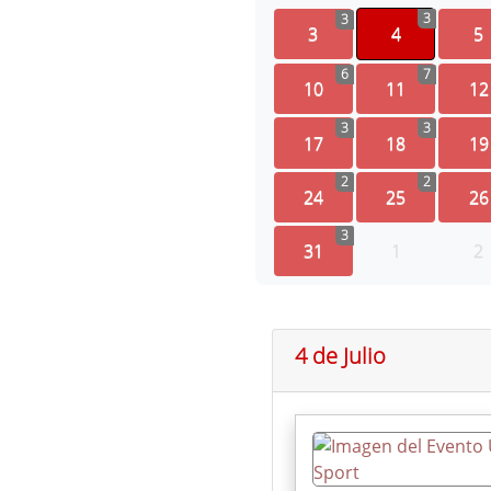
3
3
3
4
5
6
7
10
11
12
3
3
17
18
19
2
2
24
25
26
3
31
1
2
4 de Julio