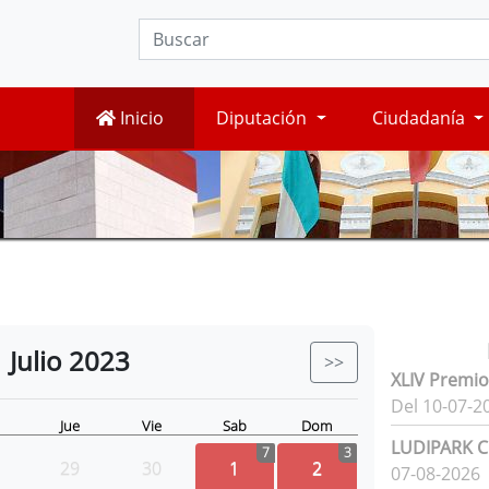
Inicio
Diputación
Ciudadanía
Julio
2023
>>
XLIV Premio
Del 10-07-2
Jue
Vie
Sab
Dom
LUDIPARK Ci
7
3
29
30
1
2
07-08-2026