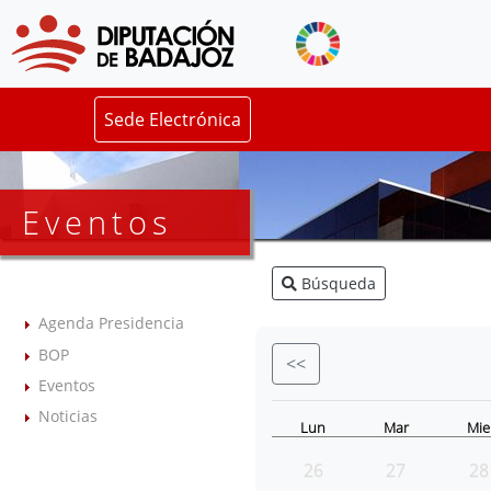
Sede Electrónica
Eventos
Búsqueda
Agenda Presidencia
BOP
<<
Eventos
Noticias
Lun
Mar
Mie
26
27
28