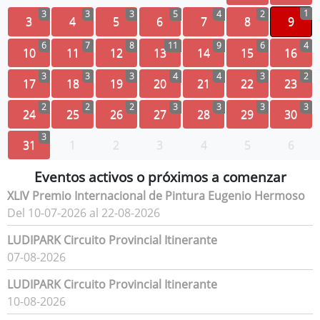
1
3
3
3
5
4
2
3
4
5
6
7
8
9
6
7
8
11
9
6
4
10
11
12
13
14
15
16
3
3
3
4
4
3
2
17
18
19
20
21
22
23
2
2
2
3
3
3
3
24
25
26
27
28
29
30
3
31
1
2
3
4
5
6
Eventos activos o próximos a comenzar
XLIV Premio Internacional de Pintura Eugenio Hermoso
Del 10-07-2026 al 22-08-2026
LUDIPARK Circuito Provincial Itinerante
07-08-2026
LUDIPARK Circuito Provincial Itinerante
10-08-2026