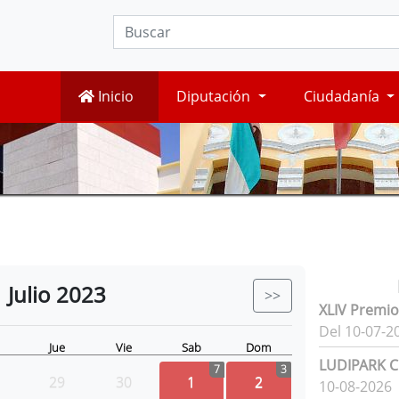
Inicio
Diputación
Ciudadanía
Julio
2023
>>
XLIV Premio
Del 10-07-2
Jue
Vie
Sab
Dom
LUDIPARK Ci
7
3
29
30
1
2
10-08-2026