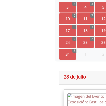
3
3
3
4
5
6
7
10
11
12
3
3
17
18
19
2
2
24
25
26
3
31
1
2
28 de Julio