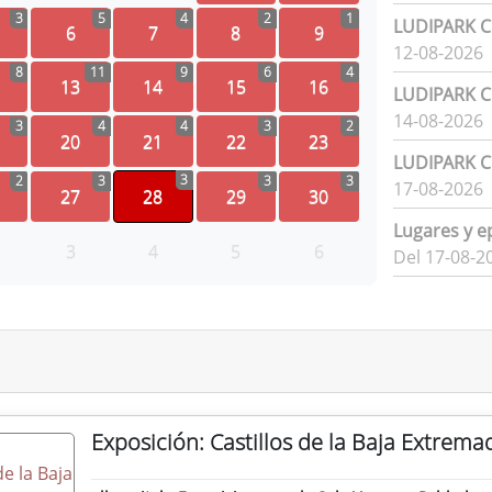
3
5
4
2
1
LUDIPARK Ci
6
7
8
9
12-08-2026
8
11
9
6
4
13
14
15
16
LUDIPARK Ci
14-08-2026
3
4
4
3
2
20
21
22
23
LUDIPARK Ci
3
2
3
3
3
17-08-2026
27
28
29
30
Lugares y e
3
4
5
6
Del 17-08-2
Exposición: Castillos de la Baja Extrema