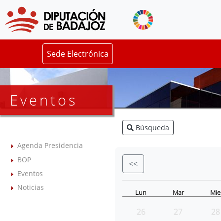
Sede Electrónica
Eventos
Búsqueda
Agenda Presidencia
BOP
<<
Eventos
Noticias
Lun
Mar
Mie
26
27
28