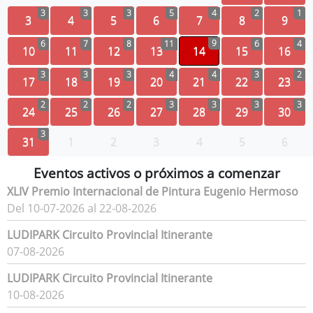
3
3
3
5
4
2
1
3
4
5
6
7
8
9
9
6
7
8
11
6
4
10
11
12
13
14
15
16
3
3
3
4
4
3
2
17
18
19
20
21
22
23
2
2
2
3
3
3
3
24
25
26
27
28
29
30
3
31
1
2
3
4
5
6
Eventos activos o próximos a comenzar
XLIV Premio Internacional de Pintura Eugenio Hermoso
Del 10-07-2026 al 22-08-2026
LUDIPARK Circuito Provincial Itinerante
07-08-2026
LUDIPARK Circuito Provincial Itinerante
10-08-2026