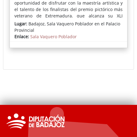
oportunidad de disfrutar con la maestría artística y
el talento de los finalistas del premio pictórico más
veterano de Extremadura, que alcanza su XLI
edición siendo una referencia ineludible entre los
Lugar:
Badajoz, Sala Vaquero Poblador en el Palacio
certámenes pictóricos más importantes de nuestra
Provincial
provincia.
Enlace:
Sala Vaquero Poblador