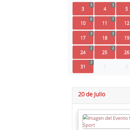
3
3
3
4
5
6
7
10
11
12
3
3
17
18
19
2
2
24
25
26
3
31
1
2
20 de Julio