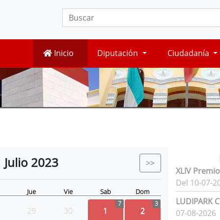
Inicio
Diputación
Ciudadanía
Julio
2023
>>
XLIV Premio
Del 10-07-2
Jue
Vie
Sab
Dom
LUDIPARK Ci
7
3
29
30
1
2
07-08-2026