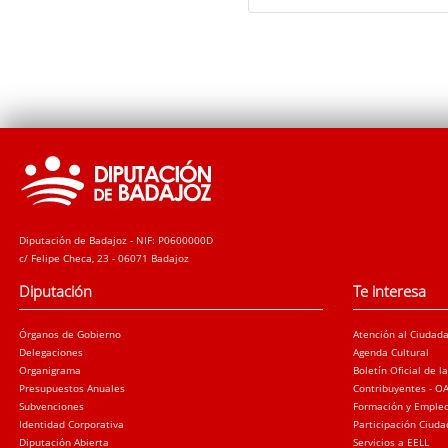
Diputación de Badajoz - NIF: P0600000D
c/ Felipe Checa, 23 - 06071 Badajoz
Diputación
Te interesa
Órganos de Gobierno
Atención al Ciudad
Delegaciones
Agenda Cultural
Organigrama
Boletín Oficial de l
Presupuestos Anuales
Contribuyentes - O
Subvenciones
Formación y Emple
Identidad Corporativa
Participación Ciud
Diputación Abierta
Servicios a EELL