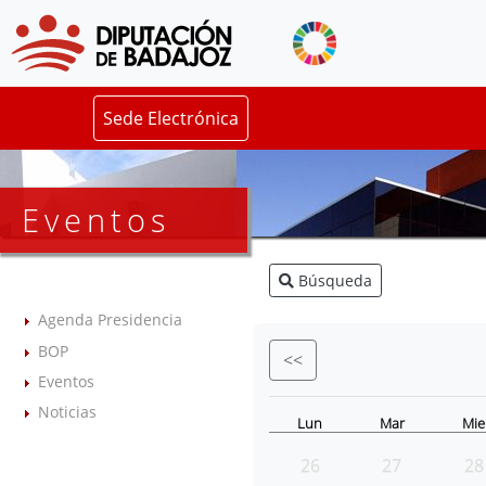
Sede Electrónica
Eventos
Búsqueda
Agenda Presidencia
BOP
<<
Eventos
Noticias
Lun
Mar
Mie
26
27
28