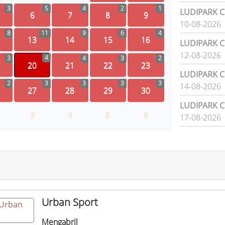
3
5
4
2
1
LUDIPARK Ci
6
7
8
9
10-08-2026
8
11
9
6
4
13
14
15
16
LUDIPARK Ci
12-08-2026
4
3
4
3
2
20
21
22
23
LUDIPARK Ci
2
3
3
3
3
14-08-2026
27
28
29
30
LUDIPARK Ci
3
4
5
6
17-08-2026
Urban Sport
Mengabril