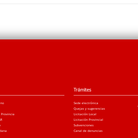
Trámites
ano
Sede electrónica
Quejas y sugerencias
a Provincia
Licitación Local
AR
Licitación Provincial
o
Subvenciones
adana
Canal de denuncias