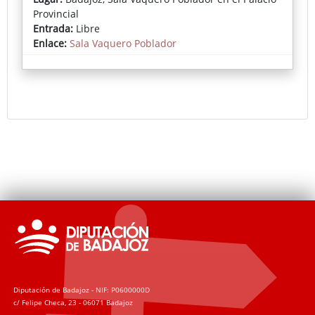
Rafael Cervantes Gallardo con ‘The last Portrait’; el
Provincial
segundo premio ha sido para ‘Botas rojas’, de María
Entrada:
Libre
Pilar Fernández; el tercero ha recaído en la obra
Enlace:
Sala Vaquero Poblador
’AaronMan’, de Manuel González; y el premio para la
obra de autor local ha sido para Sergio Salgado por
‘Luces y sombras de una guerra’.
Accede a la noticia del Gabinete de Prensa de la
Diputación de Badajoz
Diputación de Badajoz - NIF: P0600000D
c/ Felipe Checa, 23 - 06071 Badajoz