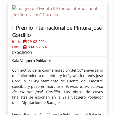
actividades muy demandadas por los más jóvenes.
II Premio Internacional de Pintura José
Gordillo
Inicio:
29-02-2024
Fin:
30-03-2024
Exposición
Sala Vaquero Poblador
Con motivo de la conmemoración del 50º aniversario
del fallecimiento del pintor y fotógrafo fontanés José
Gordillo, el Ayuntamiento de Fuente del Maestre
concibió y puso en marcha el
Premio Internacional
de Pintura José Gordillo.
Las obras de cuyos
finalistas se exponen en la Sala Vaquero Poblador
de la Diputación de Badajoz.
En esta segunda convocatoria el ganador ha sido
Lugar:
Badajoz, Sala Vaquero Poblador en el Palacio