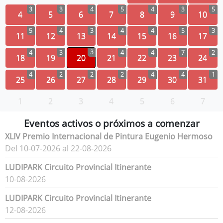
3
3
4
5
4
3
5
4
5
6
7
8
9
10
5
4
3
4
4
5
3
11
12
13
14
15
16
17
3
4
3
4
4
7
2
18
19
20
21
22
23
24
4
2
2
2
4
4
1
25
26
27
28
29
30
31
1
2
3
4
5
6
7
Eventos activos o próximos a comenzar
XLIV Premio Internacional de Pintura Eugenio Hermoso
Del 10-07-2026 al 22-08-2026
LUDIPARK Circuito Provincial Itinerante
10-08-2026
LUDIPARK Circuito Provincial Itinerante
12-08-2026