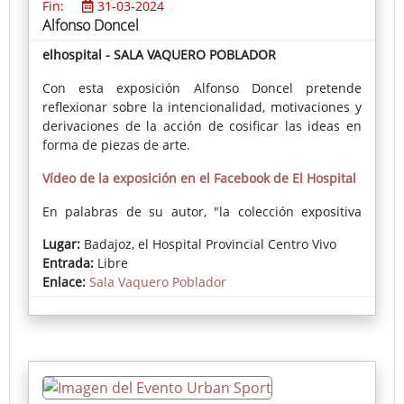
Fin:
31-03-2024
Alfonso Doncel
elhospital - SALA VAQUERO POBLADOR
Con esta exposición Alfonso Doncel pretende
reflexionar sobre la intencionalidad, motivaciones y
derivaciones de la acción de cosificar las ideas en
forma de piezas de arte.
Vídeo de la exposición en el Facebook de El Hospital
En palabras de su autor, "la colección expositiva
ARTHINGKS sugiere una reflexión sobre la actividad
Lugar:
Badajoz, el Hospital Provincial Centro Vivo
del artista como realizador de obras plásticas. [...]
Entrada:
Libre
Pretendo explorar de forma genérica, bajo la
Enlace:
Sala Vaquero Poblador
denominación ARTHINGKS [cosas de artista], las
referencias intencionales, éticas, estéticas y
comunicativas del quehacer del artista (del mío y
puede que de otros y otras) mediante el cual
expresamos planteamientos, ideas y emociones, o
sea, una determinada visión del mundo, que ocurre
a través de diversos recursos; en este caso,