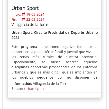
discursivos, plásticos y/o matéricos, creando,
Urban Sport
finalmente, objetos que la representan."
Inicio:
18-03-2024
Fin:
22-03-2024
Villagarcía de la Torre
Urban Sport
,
Circuito Provincial de Deporte Urbano
2024
Este programa tiene como objetivo fomentar el
deporte en la población infantil y juvenil que vive en
las zonas más rurales de nuestra provincia.
Especialmente, se busca acercar aquellas
disciplinas deportivas procedentes de los entornos
urbanos y que es más difícil que se implanten en
los pueblos pequeños por no disponer de
equipamientos, espacios donde practicarlos o
Información:
Villagarcía de la Torre
monitores que les enseñen su correcta práctica.
Enlace:
Urban Sport
En cada localidad se instala una pista deportiva
portátil donde se puede practicar skate, voleibol,
fútbol-sala, bádminton, baloncesto o parkour,