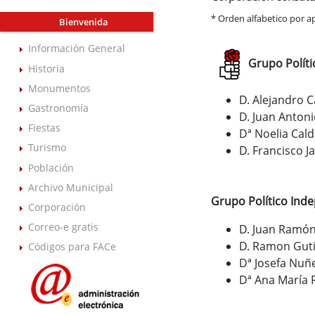
* Orden alfabetico por a
Bienvenida
Información General
Grupo Políti
Historia
Monumentos
D. Alejandro 
Gastronomía
D. Juan Anton
Fiestas
Dª Noelia Cal
Turismo
D. Francisco J
Población
Archivo Municipal
Grupo Político Inde
Corporación
Correo-e gratis
D. Juan Ramón
D. Ramon Gut
Códigos para FACe
Dª Josefa Nuñ
Dª Ana María R