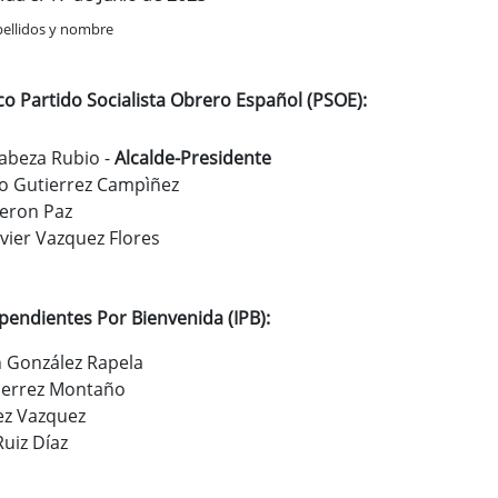
pellidos y nombre
co Partido Socialista Obrero Español (PSOE):
Cabeza Rubio -
Alcalde-Presidente
io Gutierrez Campìñez
deron Paz
avier Vazquez Flores
pendientes Por Bienvenida (IPB):
 González Rapela
ierrez Montaño
ez Vazquez
uiz Díaz