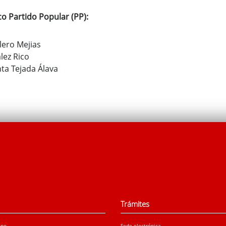
co Partido Popular (PP):
llero Mejias
lez Rico
nta Tejada Álava
Trámites
ano
Sede electrónica