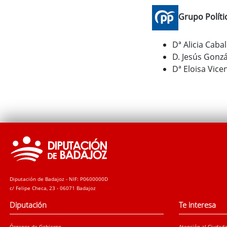
Grupo Políti
Dª Alicia Caba
D. Jesús Gonzá
Dª Eloisa Vice
Diputación de Badajoz - NIF: P0600000D
c/ Felipe Checa, 23 - 06071 Badajoz
Diputación
Te interesa
Órganos de Gobierno
Atención al Ciudad