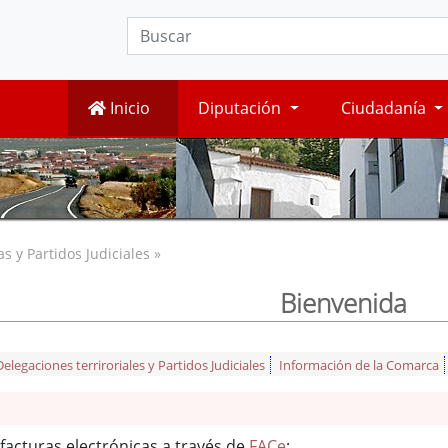
Inicio
Diputación
Ciudadanía
 y Partidos Judiciales »
Bienvenida
legaciones terriroriales y Partidos Judiciales
Información de la Comarca
facturas electrónicas a través de
FACe
: