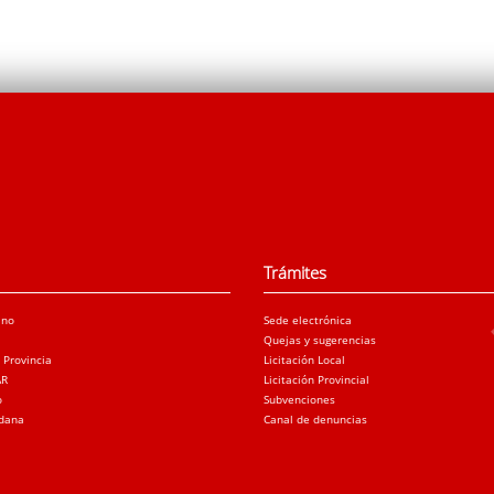
Trámites
ano
Sede electrónica
Quejas y sugerencias
a Provincia
Licitación Local
AR
Licitación Provincial
o
Subvenciones
adana
Canal de denuncias