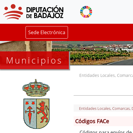
Sede Electrónica
Municipios
Entidades Locales, Comarcas
Entidades Locales, Comarcas, De
Códigos FACe
Códigos para envíos de 