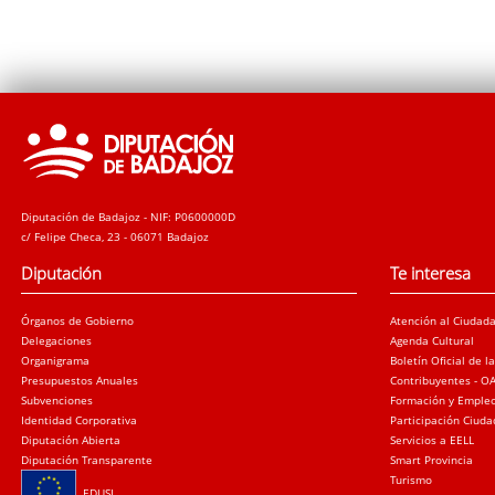
Diputación de Badajoz - NIF: P0600000D
c/ Felipe Checa, 23 - 06071 Badajoz
Diputación
Te interesa
Órganos de Gobierno
Atención al Ciudad
Delegaciones
Agenda Cultural
Organigrama
Boletín Oficial de l
Presupuestos Anuales
Contribuyentes - O
Subvenciones
Formación y Emple
Identidad Corporativa
Participación Ciud
Diputación Abierta
Servicios a EELL
Diputación Transparente
Smart Provincia
Turismo
EDUSI