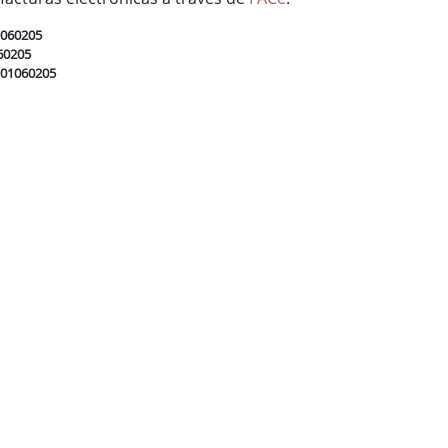
1060205
60205
L01060205