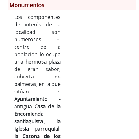
Monumentos
Los componentes
Información General
de interés de la
Historia
localidad son
Monumentos
numerosos. El
Gastronomía
centro de la
Fiestas
población lo ocupa
una
hermosa plaza
Turismo
de gran sabor,
Población
cubierta de
Archivo Municipal
palmeras, en la que
Corporación
sitúan el
Correo-e gratis
Ayuntamiento
-
Códigos para FACe
antigua
Casa de la
Encomienda
santiaguista
-,
la
iglesia parroquial
,
la Casona de los