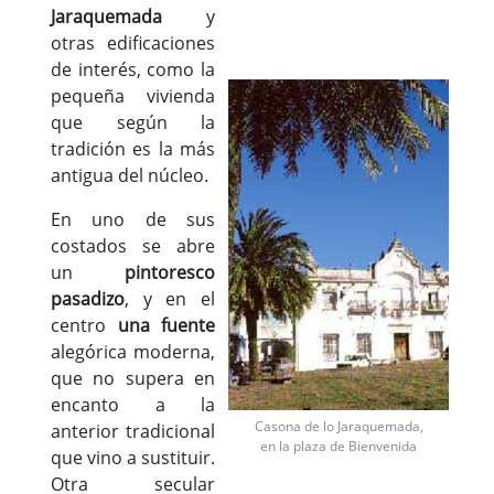
Jaraquemada
y
otras edificaciones
de interés, como la
pequeña vivienda
que según la
tradición es la más
antigua del núcleo.
En uno de sus
costados se abre
un
pintoresco
pasadizo
, y en el
centro
una fuente
alegórica moderna,
que no supera en
encanto a la
Casona de lo Jaraquemada,
anterior tradicional
en la plaza de Bienvenida
que vino a sustituir.
Otra secular