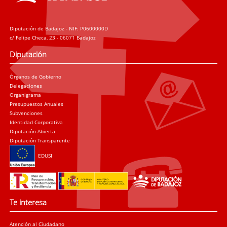
Diputación de Badajoz - NIF: P0600000D
c/ Felipe Checa, 23 - 06071 Badajoz
Diputación
Órganos de Gobierno
Delegaciones
Organigrama
Presupuestos Anuales
Subvenciones
Identidad Corporativa
Diputación Abierta
Diputación Transparente
EDUSI
Te interesa
Atención al Ciudadano