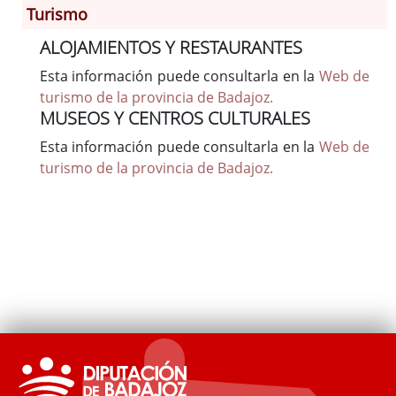
Turismo
ALOJAMIENTOS Y RESTAURANTES
Información General
Esta información puede consultarla en la
Web de
Historia
turismo de la provincia de Badajoz.
Monumentos
MUSEOS Y CENTROS CULTURALES
Gastronomía
Esta información puede consultarla en la
Web de
Fiestas
turismo de la provincia de Badajoz.
Turismo
Población
Archivo Municipal
Corporación
Correo-e gratis
Códigos para FACe