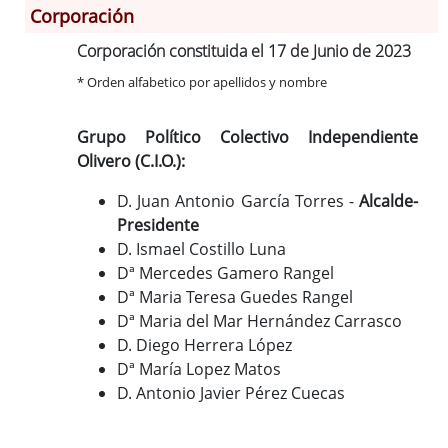
Corporación
Información General
Historia
Corporación constituida el 17 de Junio de 2023
Monumentos
* Orden alfabetico por apellidos y nombre
Gastronomía
Fiestas
Grupo Político Colectivo Independiente
Turismo
Olivero (C.I.O.):
Población
D. Juan Antonio García Torres -
Alcalde-
Corporación
Presidente
Correo-e gratis
D. Ismael Costillo Luna
Dª Mercedes Gamero Rangel
Radio en Internet
Dª Maria Teresa Guedes Rangel
Códigos para FACe
Dª Maria del Mar Hernández Carrasco
D. Diego Herrera López
Dª María Lopez Matos
D. Antonio Javier Pérez Cuecas