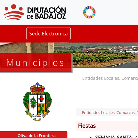
Sede Electrónica
Municipios
Entidades Locales, Comarcas
Entidades Locales, Comarcas, De
Fiestas
Oliva de la Frontera
SEMANA SANTA
: 