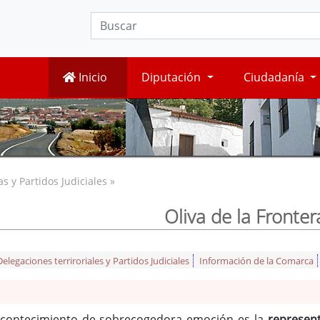
Inicio
Diputación
Ciudadanía
 y Partidos Judiciales »
Oliva de la Fronter
legaciones terriroriales y Partidos Judiciales
Información de la Comarca
Acontecimiento de sobrecogedora emoción es la
represent