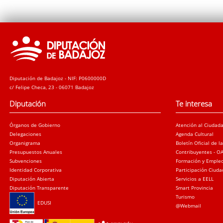
Diputación de Badajoz - NIF: P0600000D
c/ Felipe Checa, 23 - 06071 Badajoz
Diputación
Te interesa
Órganos de Gobierno
Atención al Ciudad
Delegaciones
Agenda Cultural
Organigrama
Boletín Oficial de l
Presupuestos Anuales
Contribuyentes - O
Subvenciones
Formación y Emple
Identidad Corporativa
Participación Ciud
Diputación Abierta
Servicios a EELL
Diputación Transparente
Smart Provincia
Turismo
EDUSI
@Webmail