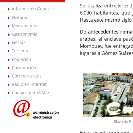
Se localiza entre Jerez
Información General
6.000 habitantes, que 
Historia
Hasta este mismo siglo 
Monumentos
De
antecedentes roma
Gastronomía
árabes, el enclave pas
Fiestas
Mombuey, fue entregad
Turismo
lugares a Gómez Suárez
Población
Corporación
Correo-e gratis
Radio en Internet
Códigos para FACe
Plaza de E
En artesanía podemos de