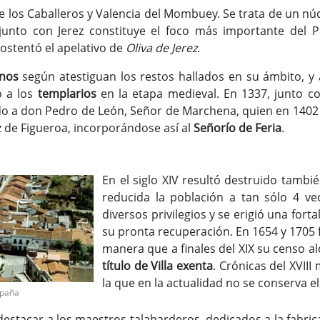
 de los Caballeros y Valencia del Mombuey. Se trata de un n
junto con Jerez constituye el foco más importante del Par
ostentó el apelativo de
Oliva de Jerez
.
nos
según atestiguan los restos hallados en su ámbito, y a
ó a los
templarios
en la etapa medieval. En 1337, junto co
o a don Pedro de León, Señor de Marchena, quien en 140
 de Figueroa, incorporándose así al
Señorío de Feria
.
En el siglo XIV resultó destruido tamb
reducida la población a tan sólo 4 ve
diversos privilegios y se erigió una fo
su pronta recuperación. En 1654 y 1705 f
manera que a finales del XIX su censo a
título de Villa exenta
. Crónicas del XVIII
la que en la actualidad no se conserva e
spaña
stacar a los maestros talabarderos, dedicados a la fabrica