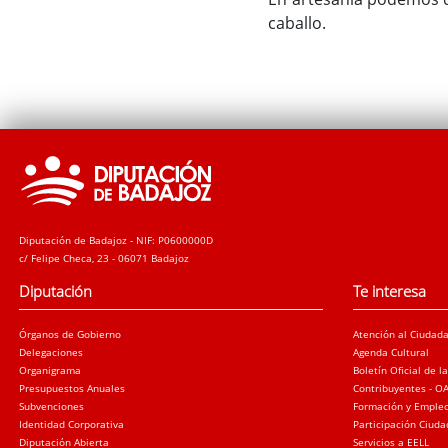
caballo.
Diputación de Badajoz - NIF: P0600000D
c/ Felipe Checa, 23 - 06071 Badajoz
Diputación
Te interesa
Órganos de Gobierno
Atención al Ciudad
Delegaciones
Agenda Cultural
Organigrama
Boletín Oficial de l
Presupuestos Anuales
Contribuyentes - O
Subvenciones
Formación y Emple
Identidad Corporativa
Participación Ciud
Diputación Abierta
Servicios a EELL