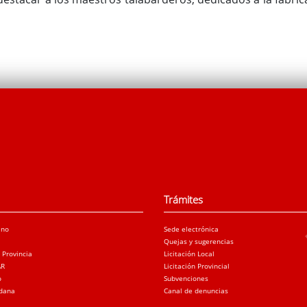
Trámites
ano
Sede electrónica
Quejas y sugerencias
a Provincia
Licitación Local
AR
Licitación Provincial
o
Subvenciones
adana
Canal de denuncias