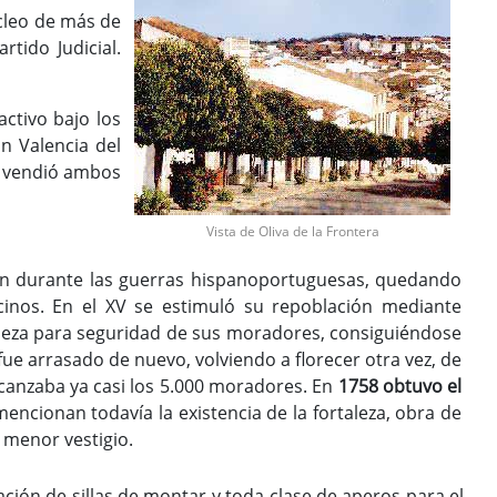
úcleo de más de
tido Judicial.
ctivo bajo los
n Valencia del
2 vendió ambos
Vista de Oliva de la Frontera
ién durante las guerras hispanoportuguesas, quedando
cinos. En el XV se estimuló su repoblación mediante
rtaleza para seguridad de sus moradores, consiguiéndose
ue arrasado de nuevo, volviendo a florecer otra vez, de
lcanzaba ya casi los 5.000 moradores. En
1758 obtuvo el
 mencionan todavía la existencia de la fortaleza, obra de
l menor vestigio.
ción de sillas de montar y toda clase de aperos para el