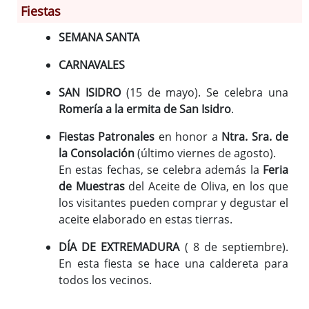
Fiestas
SEMANA SANTA
Información General
Historia
CARNAVALES
Monumentos
SAN ISIDRO
(15 de mayo). Se celebra una
Gastronomía
Romería a la ermita de San Isidro
.
Fiestas
Fiestas Patronales
en honor a
Ntra. Sra. de
Turismo
la Consolación
(último viernes de agosto).
Población
En estas fechas, se celebra además la
Feria
Corporación
de Muestras
del Aceite de Oliva, en los que
Correo-e gratis
los visitantes pueden comprar y degustar el
Radio en Internet
aceite elaborado en estas tierras.
Códigos para FACe
DÍA DE EXTREMADURA
( 8 de septiembre).
En esta fiesta se hace una caldereta para
todos los vecinos.