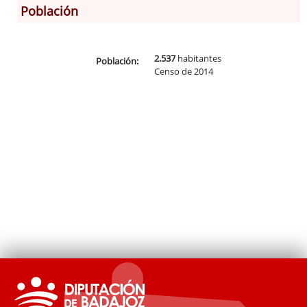
Población
Información General
Historia
2.537
habitantes
Población:
Censo de 2014
Monumentos
Gastronomía
Fiestas
Turismo
Población
Corporación
Correo-e gratis
Radio en Internet
Códigos para FACe