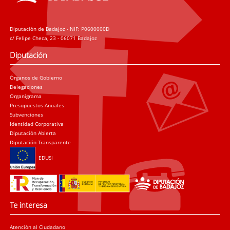
Diputación de Badajoz - NIF: P0600000D
c/ Felipe Checa, 23 - 06071 Badajoz
Diputación
Órganos de Gobierno
Delegaciones
Organigrama
Presupuestos Anuales
Subvenciones
Identidad Corporativa
Diputación Abierta
Diputación Transparente
EDUSI
Te interesa
Atención al Ciudadano