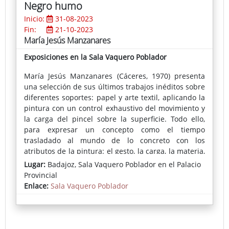
Negro humo
Inicio:
31-08-2023
Fin:
21-10-2023
María Jesús Manzanares
Exposiciones en la Sala Vaquero Poblador
María Jesús Manzanares (Cáceres, 1970) presenta
una selección de sus últimos trabajos inéditos sobre
diferentes soportes: papel y arte textil, aplicando la
pintura con un control exhaustivo del movimiento y
la carga del pincel sobre la superficie. Todo ello,
para expresar un concepto como el tiempo
trasladado al mundo de lo concreto con los
atributos de la pintura: el gesto, la carga, la materia,
las capas y sus transparencias, la opacidad y la
Lugar:
Badajoz, Sala Vaquero Poblador en el Palacio
pintura que narra prescindiendo, en ocasiones, de
Provincial
la figura.
Enlace:
Sala Vaquero Poblador