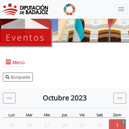
Menú
Eventos
Menú
Búsqueda
Agenda Presidencia
BOP
Octubre
2023
<<
>>
Eventos
Noticias
Lun
Mar
Mie
Jue
Vie
Sab
Dom
5
25
26
27
28
29
30
1