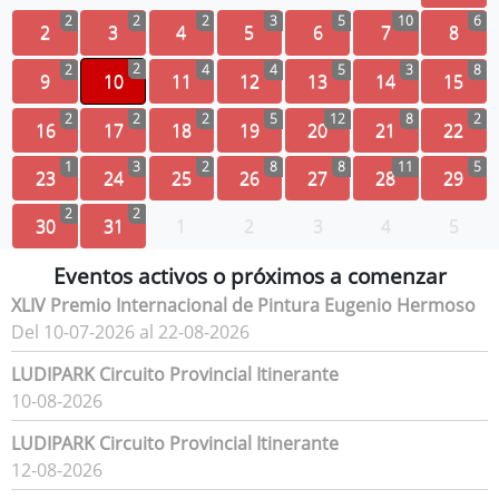
2
2
2
3
5
10
6
2
3
4
5
6
7
8
2
2
4
4
5
3
8
9
10
11
12
13
14
15
2
2
2
5
12
8
2
16
17
18
19
20
21
22
1
3
2
8
8
11
5
23
24
25
26
27
28
29
2
2
30
31
1
2
3
4
5
Eventos activos o próximos a comenzar
XLIV Premio Internacional de Pintura Eugenio Hermoso
Del 10-07-2026 al 22-08-2026
LUDIPARK Circuito Provincial Itinerante
10-08-2026
LUDIPARK Circuito Provincial Itinerante
12-08-2026