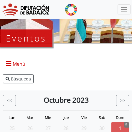
Menú
Eventos
Menú
Búsqueda
Agenda Presidencia
BOP
Octubre
2023
<<
>>
Eventos
Noticias
Lun
Mar
Mie
Jue
Vie
Sab
Dom
5
25
26
27
28
29
30
1