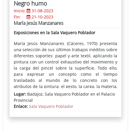
Negro humo
Inicio:
31-08-2023
Fin:
21-10-2023
María Jesús Manzanares
Exposiciones en la Sala Vaquero Poblador
María Jesús Manzanares (Cáceres, 1970) presenta
una selección de sus últimos trabajos inéditos sobre
diferentes soportes: papel y arte textil, aplicando la
pintura con un control exhaustivo del movimiento y
la carga del pincel sobre la superficie. Todo ello,
para expresar un concepto como el tiempo
trasladado al mundo de lo concreto con los
atributos de la pintura: el gesto, la carga, la materia,
las capas y sus transparencias, la opacidad y la
Lugar:
Badajoz, Sala Vaquero Poblador en el Palacio
pintura que narra prescindiendo, en ocasiones, de
Provincial
la figura.
Enlace:
Sala Vaquero Poblador