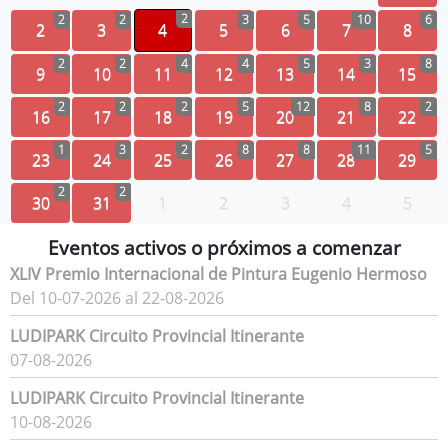
2
2
2
3
5
10
6
2
3
4
5
6
7
8
2
2
4
4
5
3
8
9
10
11
12
13
14
15
2
2
2
5
12
8
2
16
17
18
19
20
21
22
1
3
2
8
8
11
5
23
24
25
26
27
28
29
2
2
30
31
1
2
3
4
5
Eventos activos o próximos a comenzar
XLIV Premio Internacional de Pintura Eugenio Hermoso
Del 10-07-2026 al 22-08-2026
LUDIPARK Circuito Provincial Itinerante
07-08-2026
LUDIPARK Circuito Provincial Itinerante
10-08-2026