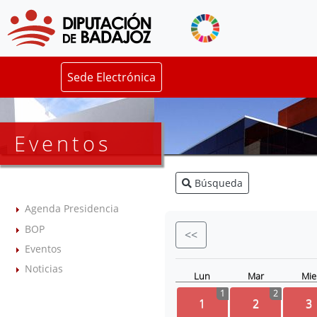
Sede Electrónica
Eventos
Búsqueda
Agenda Presidencia
BOP
<<
Eventos
Noticias
Lun
Mar
Mie
1
2
1
2
3