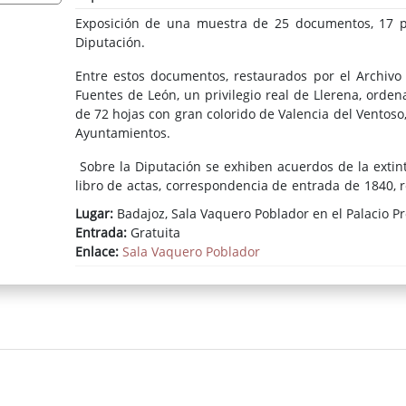
Exposición de una muestra de 25 documentos, 17 pr
Diputación.
Entre estos documentos, restaurados por el Archivo P
Fuentes de León, un privilegio real de Llerena, orde
de 72 hojas con gran colorido de Valencia del Ventoso
Ayuntamientos.
Sobre la Diputación se exhiben acuerdos de la extin
libro de actas, correspondencia de entrada de 1840, r
del plan de caminos vecinales de la provincia de 1927,
Lugar:
Badajoz, Sala Vaquero Poblador en el Palacio Pr
Entrada:
Gratuita
Un video proyectará un documental sobre el antes y e
Enlace:
Sala Vaquero Poblador