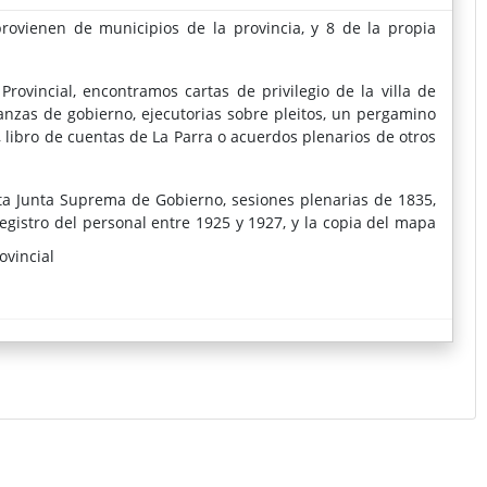
ovienen de municipios de la provincia, y 8 de la propia
rovincial, encontramos cartas de privilegio de la villa de
nanzas de gobierno, ejecutorias sobre pleitos, un pergamino
, libro de cuentas de La Parra o acuerdos plenarios de otros
ta Junta Suprema de Gobierno, sesiones plenarias de 1835,
egistro del personal entre 1925 y 1927, y la copia del mapa
 entre otros.
ovincial
l después de documentos tras su restauración.