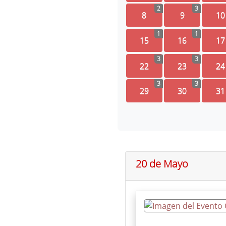
2
3
8
9
10
1
1
15
16
17
3
3
22
23
24
3
3
29
30
31
20 de Mayo