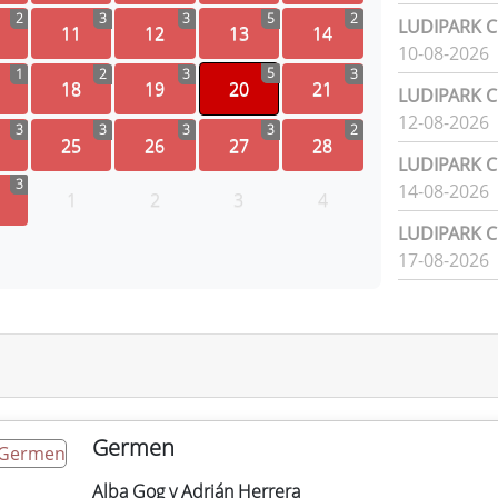
2
3
3
5
2
LUDIPARK Ci
11
12
13
14
10-08-2026
5
1
2
3
3
18
19
20
21
LUDIPARK Ci
12-08-2026
3
3
3
3
2
25
26
27
28
LUDIPARK Ci
3
14-08-2026
1
2
3
4
LUDIPARK Ci
17-08-2026
Germen
Alba Gog y Adrián Herrera