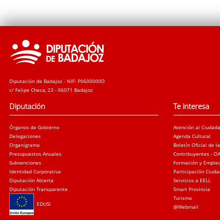
Diputación de Badajoz - NIF: P0600000D
c/ Felipe Checa, 23 - 06071 Badajoz
Diputación
Te interesa
Órganos de Gobierno
Atención al Ciudad
Delegaciones
Agenda Cultural
Organigrama
Boletín Oficial de l
Presupuestos Anuales
Contribuyentes - O
Subvenciones
Formación y Emple
Identidad Corporativa
Participación Ciud
Diputación Abierta
Servicios a EELL
Diputación Transparente
Smart Provincia
Turismo
EDUSI
@Webmail