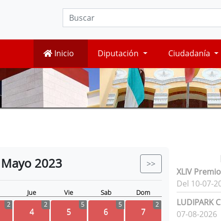
Inicio
Diputación
Ciudadanía
Mayo
2023
>>
XLIV Premio
Del 10-07-2
Jue
Vie
Sab
Dom
LUDIPARK Ci
2
2
5
5
2
4
5
6
7
07-08-2026