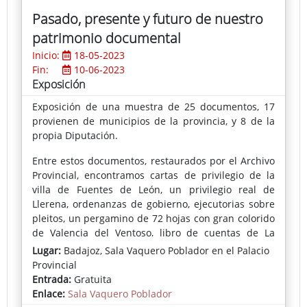
Pasado, presente y futuro de nuestro
patrimonio documental
Inicio:
18-05-2023
Fin:
10-06-2023
Exposición
Exposición de una muestra de 25 documentos, 17
provienen de municipios de la provincia, y 8 de la
propia Diputación.
Entre estos documentos, restaurados por el Archivo
Provincial, encontramos cartas de privilegio de la
villa de Fuentes de León, un privilegio real de
Llerena, ordenanzas de gobierno, ejecutorias sobre
pleitos, un pergamino de 72 hojas con gran colorido
de Valencia del Ventoso, libro de cuentas de La
Parra o acuerdos plenarios de otros Ayuntamientos.
Lugar:
Badajoz, Sala Vaquero Poblador en el Palacio
Provincial
Sobre la Diputación se exhiben acuerdos de la
Entrada:
Gratuita
extinta Junta Suprema de Gobierno, sesiones
Enlace:
Sala Vaquero Poblador
plenarias de 1835, libro de actas, correspondencia