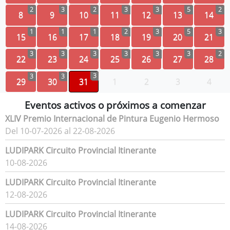
2
3
2
3
3
5
2
8
9
10
11
12
13
14
1
1
1
2
3
5
3
15
16
17
18
19
20
21
3
3
3
3
3
3
2
22
23
24
25
26
27
28
3
3
3
29
30
31
1
2
3
4
Eventos activos o próximos a comenzar
XLIV Premio Internacional de Pintura Eugenio Hermoso
Del 10-07-2026 al 22-08-2026
LUDIPARK Circuito Provincial Itinerante
10-08-2026
LUDIPARK Circuito Provincial Itinerante
12-08-2026
LUDIPARK Circuito Provincial Itinerante
14-08-2026