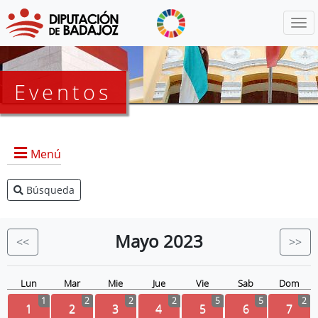
Menú
Eventos
Menú
Búsqueda
Agenda Presidencia
BOP
Mayo
2023
<<
>>
Eventos
Noticias
Lun
Mar
Mie
Jue
Vie
Sab
Dom
1
2
2
2
5
5
2
1
2
3
4
5
6
7