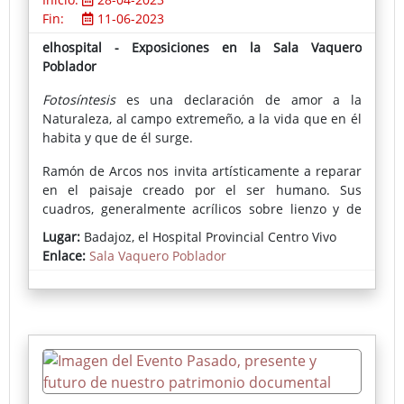
Fin:
11-06-2023
elhospital - Exposiciones en la Sala Vaquero
Poblador
Fotosíntesis
es una declaración de amor a la
Naturaleza, al campo extremeño, a la vida que en él
habita y que de él surge.
Ramón de Arcos nos invita artísticamente a reparar
en el paisaje creado por el ser humano. Sus
cuadros, generalmente acrílicos sobre lienzo y de
gran formato, presentan arrozales de las Vegas del
Lugar:
Badajoz, el Hospital Provincial Centro Vivo
Guadiana, cultivos de tomate, vides, cereales, etc.,
Enlace:
Sala Vaquero Poblador
en los que predomina el color verde; y nos fascinan
entre otras cosas, por su rotundidad y belleza, por
su sabio sentido de la composición, por
proponernos (en estos tiempos) un ejercicio de
demora y quietud ante sus interpretaciones
pictóricas de la vida y los paisajes urbanos