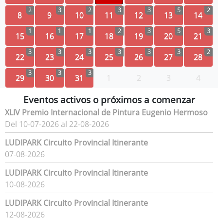
2
3
2
3
3
5
2
8
9
10
11
12
13
14
1
1
1
2
3
5
3
15
16
17
18
19
20
21
3
3
3
3
3
3
2
22
23
24
25
26
27
28
3
3
3
29
30
31
1
2
3
4
Eventos activos o próximos a comenzar
XLIV Premio Internacional de Pintura Eugenio Hermoso
Del 10-07-2026 al 22-08-2026
LUDIPARK Circuito Provincial Itinerante
07-08-2026
LUDIPARK Circuito Provincial Itinerante
10-08-2026
LUDIPARK Circuito Provincial Itinerante
12-08-2026