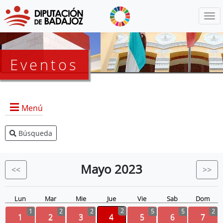
Menú
Eventos
Menú
Búsqueda
Agenda Presidencia
BOP
Mayo
2023
<<
>>
Eventos
Noticias
Lun
Mar
Mie
Jue
Vie
Sab
Dom
2
1
2
2
5
5
2
1
2
3
4
5
6
7