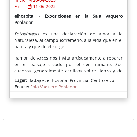
Fin:
11-06-2023
elhospital - Exposiciones en la Sala Vaquero
Poblador
Fotosíntesis
es una declaración de amor a la
Naturaleza, al campo extremeño, a la vida que en él
habita y que de él surge.
Ramón de Arcos nos invita artísticamente a reparar
en el paisaje creado por el ser humano. Sus
cuadros, generalmente acrílicos sobre lienzo y de
gran formato, presentan arrozales de las Vegas del
Lugar:
Badajoz, el Hospital Provincial Centro Vivo
Guadiana, cultivos de tomate, vides, cereales, etc.,
Enlace:
Sala Vaquero Poblador
en los que predomina el color verde; y nos fascinan
entre otras cosas, por su rotundidad y belleza, por
su sabio sentido de la composición, por
proponernos (en estos tiempos) un ejercicio de
demora y quietud ante sus interpretaciones
pictóricas de la vida y los paisajes urbanos