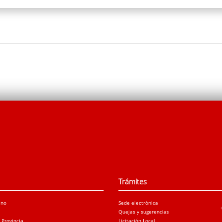
Trámites
ano
Sede electrónica
Quejas y sugerencias
a Provincia
Licitación Local