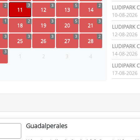
3
2
3
5
2
LUDIPARK Ci
11
12
13
14
10-08-2026
1
2
3
5
3
18
19
20
21
LUDIPARK Ci
12-08-2026
3
3
3
3
2
25
26
27
28
LUDIPARK Ci
3
14-08-2026
1
2
3
4
LUDIPARK Ci
17-08-2026
Guadalperales