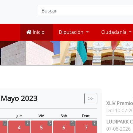
Inicio
Diputación
Ciudadanía
Mayo
2023
>>
XLIV Premio
Del 10-07-2
Jue
Vie
Sab
Dom
LUDIPARK Ci
2
2
5
5
2
4
5
6
7
07-08-2026