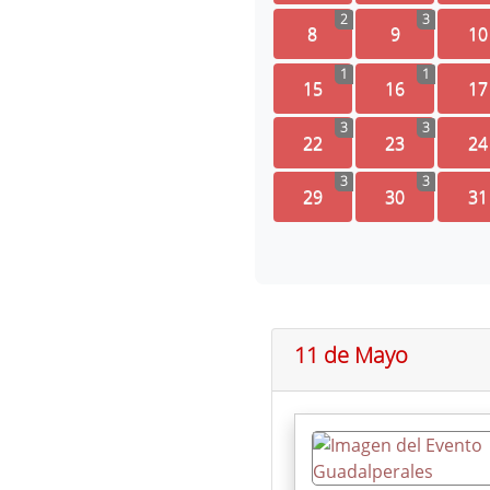
2
3
8
9
10
1
1
15
16
17
3
3
22
23
24
3
3
29
30
31
11 de Mayo