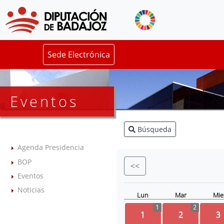
Sede Electrónica
Eventos
Búsqueda
Agenda Presidencia
BOP
<<
Eventos
Noticias
Lun
Mar
Mie
1
2
1
2
3