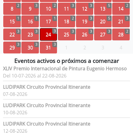
2
3
2
3
3
5
2
8
9
10
11
12
13
14
1
1
1
2
3
5
3
15
16
17
18
19
20
21
3
3
3
3
3
3
2
22
23
24
25
26
27
28
3
3
3
29
30
31
1
2
3
4
Eventos activos o próximos a comenzar
XLIV Premio Internacional de Pintura Eugenio Hermoso
Del 10-07-2026 al 22-08-2026
LUDIPARK Circuito Provincial Itinerante
07-08-2026
LUDIPARK Circuito Provincial Itinerante
10-08-2026
LUDIPARK Circuito Provincial Itinerante
12-08-2026