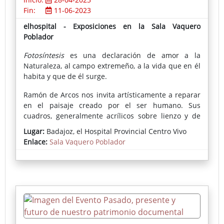
Fin:
11-06-2023
elhospital - Exposiciones en la Sala Vaquero
Poblador
Fotosíntesis
es una declaración de amor a la
Naturaleza, al campo extremeño, a la vida que en él
habita y que de él surge.
Ramón de Arcos nos invita artísticamente a reparar
en el paisaje creado por el ser humano. Sus
cuadros, generalmente acrílicos sobre lienzo y de
gran formato, presentan arrozales de las Vegas del
Lugar:
Badajoz, el Hospital Provincial Centro Vivo
Guadiana, cultivos de tomate, vides, cereales, etc.,
Enlace:
Sala Vaquero Poblador
en los que predomina el color verde; y nos fascinan
entre otras cosas, por su rotundidad y belleza, por
su sabio sentido de la composición, por
proponernos (en estos tiempos) un ejercicio de
demora y quietud ante sus interpretaciones
pictóricas de la vida y los paisajes urbanos