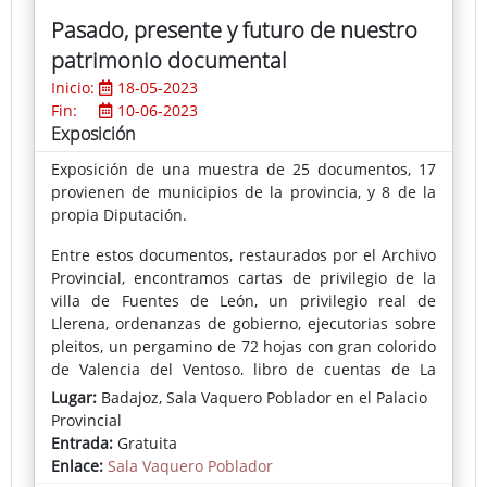
Pasado, presente y futuro de nuestro
patrimonio documental
Inicio:
18-05-2023
Fin:
10-06-2023
Exposición
Exposición de una muestra de 25 documentos, 17
provienen de municipios de la provincia, y 8 de la
propia Diputación.
Entre estos documentos, restaurados por el Archivo
Provincial, encontramos cartas de privilegio de la
villa de Fuentes de León, un privilegio real de
Llerena, ordenanzas de gobierno, ejecutorias sobre
pleitos, un pergamino de 72 hojas con gran colorido
de Valencia del Ventoso, libro de cuentas de La
Parra o acuerdos plenarios de otros Ayuntamientos.
Lugar:
Badajoz, Sala Vaquero Poblador en el Palacio
Provincial
Sobre la Diputación se exhiben acuerdos de la
Entrada:
Gratuita
extinta Junta Suprema de Gobierno, sesiones
Enlace:
Sala Vaquero Poblador
plenarias de 1835, libro de actas, correspondencia