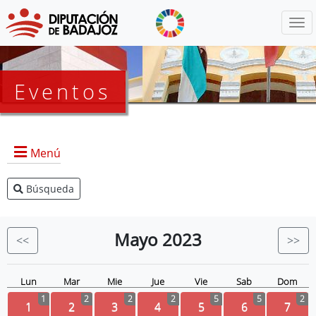
Menú
Eventos
Menú
Búsqueda
Agenda Presidencia
BOP
Mayo
2023
<<
>>
Eventos
Noticias
Lun
Mar
Mie
Jue
Vie
Sab
Dom
1
2
2
2
5
5
2
1
2
3
4
5
6
7