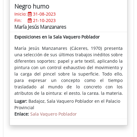
Negro humo
Inicio:
31-08-2023
Fin:
21-10-2023
María Jesús Manzanares
Exposiciones en la Sala Vaquero Poblador
María Jesús Manzanares (Cáceres, 1970) presenta
una selección de sus últimos trabajos inéditos sobre
diferentes soportes: papel y arte textil, aplicando la
pintura con un control exhaustivo del movimiento y
la carga del pincel sobre la superficie. Todo ello,
para expresar un concepto como el tiempo
trasladado al mundo de lo concreto con los
atributos de la pintura: el gesto, la carga, la materia,
las capas y sus transparencias, la opacidad y la
Lugar:
Badajoz, Sala Vaquero Poblador en el Palacio
pintura que narra prescindiendo, en ocasiones, de
Provincial
la figura.
Enlace:
Sala Vaquero Poblador