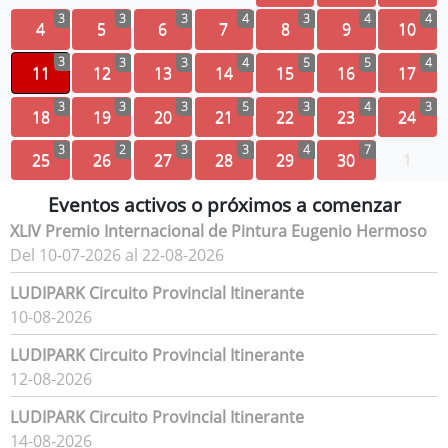
3
3
3
4
3
4
4
4
5
6
7
8
9
10
3
3
3
4
5
5
4
11
12
13
14
15
16
17
3
3
3
5
3
4
3
18
19
20
21
22
23
24
3
2
3
3
4
7
25
26
27
28
29
30
1
Eventos activos o próximos a comenzar
XLIV Premio Internacional de Pintura Eugenio Hermoso
Del 10-07-2026 al 22-08-2026
LUDIPARK Circuito Provincial Itinerante
10-08-2026
LUDIPARK Circuito Provincial Itinerante
12-08-2026
LUDIPARK Circuito Provincial Itinerante
14-08-2026