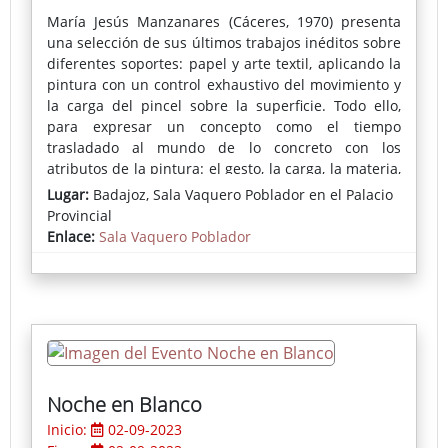
María Jesús Manzanares (Cáceres, 1970) presenta
una selección de sus últimos trabajos inéditos sobre
diferentes soportes: papel y arte textil, aplicando la
pintura con un control exhaustivo del movimiento y
la carga del pincel sobre la superficie. Todo ello,
para expresar un concepto como el tiempo
trasladado al mundo de lo concreto con los
atributos de la pintura: el gesto, la carga, la materia,
las capas y sus transparencias, la opacidad y la
Lugar:
Badajoz, Sala Vaquero Poblador en el Palacio
pintura que narra prescindiendo, en ocasiones, de
Provincial
la figura.
Enlace:
Sala Vaquero Poblador
Noche en Blanco
Inicio:
02-09-2023