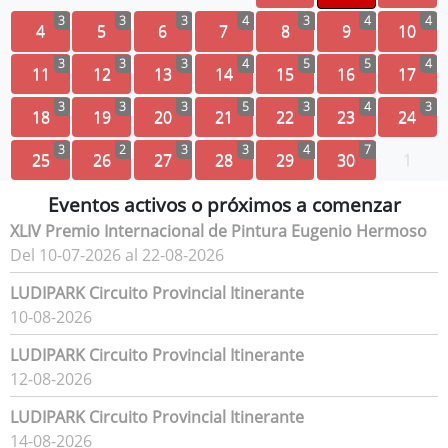
3
3
3
4
3
4
4
4
5
6
7
8
9
10
3
3
3
4
5
5
4
11
12
13
14
15
16
17
3
3
3
5
3
4
3
18
19
20
21
22
23
24
3
2
3
3
4
7
25
26
27
28
29
30
1
Eventos activos o próximos a comenzar
XLIV Premio Internacional de Pintura Eugenio Hermoso
Del 10-07-2026 al 22-08-2026
LUDIPARK Circuito Provincial Itinerante
10-08-2026
LUDIPARK Circuito Provincial Itinerante
12-08-2026
LUDIPARK Circuito Provincial Itinerante
14-08-2026