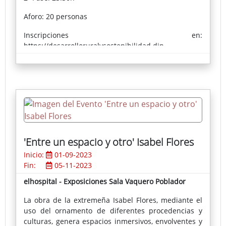
Inscripciones en:
Aforo: 20 personas
https://desarrolloruralysostenibilidad.dip-
badajoz.es/oficina-
Inscripciones en:
virtual/formularios&f=actividades-generales
https://desarrolloruralysostenibilidad.dip-
badajoz.es/oficina-
virtual/formularios&f=actividades-generales
Los interesados en asistir a la visita guiada de
elhospital centro vivo, realizarán una solicitud de
reserva de plaza. La mera inscripción en esta fase
NO implica la obtención de la misma.
'Entre un espacio y otro' Isabel Flores
Inicio:
01-09-2023
A las personas que hayan sido beneficiarias de la
Fin:
05-11-2023
plaza, se les notificará mediante correo electrónico,
indicándole día y hora.
elhospital - Exposiciones Sala Vaquero Poblador
Sólo se podrá participar en una franja horaria,
seleccionando por orden de llegada, dando
La obra de la extremeña Isabel Flores, mediante el
prioridad a aquellas personas que no hayan
uso del ornamento de diferentes procedencias y
participado previamente en la actividad.
culturas, genera espacios inmersivos, envolventes y