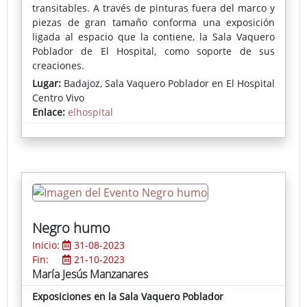
transitables. A través de pinturas fuera del marco y
Las personas que no resulten seleccionadas,
piezas de gran tamaño conforma una exposición
pasarán a una lista de espera y las plazas
ligada al espacio que la contiene, la Sala Vaquero
que se vayan liberando por parte de los/las
Poblador de El Hospital, como soporte de sus
ganadores/as que renuncien a las mismas, se irán
creaciones.
asignando según orden de inscripciones entre las
Lugar:
Badajoz, Sala Vaquero Poblador en El Hospital
personas que se encuentran en la
Centro Vivo
lista de espera.
Enlace:
elhospital
Negro humo
Inicio:
31-08-2023
Fin:
21-10-2023
María Jesús Manzanares
Exposiciones en la Sala Vaquero Poblador