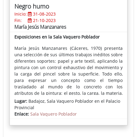
Negro humo
Inicio:
31-08-2023
Fin:
21-10-2023
María Jesús Manzanares
Exposiciones en la Sala Vaquero Poblador
María Jesús Manzanares (Cáceres, 1970) presenta
una selección de sus últimos trabajos inéditos sobre
diferentes soportes: papel y arte textil, aplicando la
pintura con un control exhaustivo del movimiento y
la carga del pincel sobre la superficie. Todo ello,
para expresar un concepto como el tiempo
trasladado al mundo de lo concreto con los
atributos de la pintura: el gesto, la carga, la materia,
las capas y sus transparencias, la opacidad y la
Lugar:
Badajoz, Sala Vaquero Poblador en el Palacio
pintura que narra prescindiendo, en ocasiones, de
Provincial
la figura.
Enlace:
Sala Vaquero Poblador