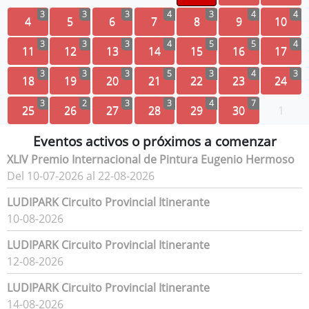
3
3
3
4
3
4
4
4
5
6
7
8
9
10
3
3
3
4
5
5
4
11
12
13
14
15
16
17
3
3
3
5
3
4
3
18
19
20
21
22
23
24
3
2
3
3
4
7
25
26
27
28
29
30
1
Eventos activos o próximos a comenzar
XLIV Premio Internacional de Pintura Eugenio Hermoso
Del 10-07-2026 al 22-08-2026
LUDIPARK Circuito Provincial Itinerante
10-08-2026
LUDIPARK Circuito Provincial Itinerante
12-08-2026
LUDIPARK Circuito Provincial Itinerante
14-08-2026