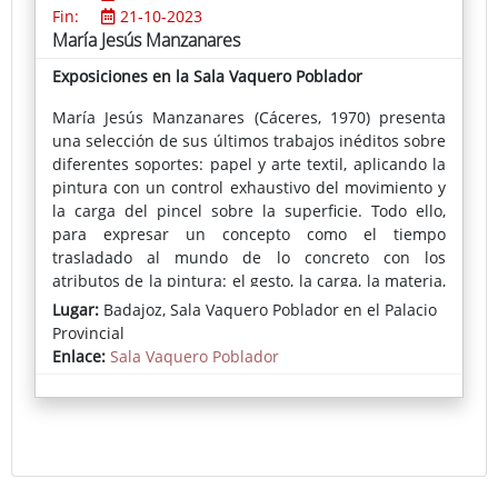
Fin:
21-10-2023
María Jesús Manzanares
Exposiciones en la Sala Vaquero Poblador
María Jesús Manzanares (Cáceres, 1970) presenta
una selección de sus últimos trabajos inéditos sobre
diferentes soportes: papel y arte textil, aplicando la
pintura con un control exhaustivo del movimiento y
la carga del pincel sobre la superficie. Todo ello,
para expresar un concepto como el tiempo
trasladado al mundo de lo concreto con los
atributos de la pintura: el gesto, la carga, la materia,
las capas y sus transparencias, la opacidad y la
Lugar:
Badajoz, Sala Vaquero Poblador en el Palacio
pintura que narra prescindiendo, en ocasiones, de
Provincial
la figura.
Enlace:
Sala Vaquero Poblador