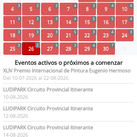
3
3
3
4
3
4
4
4
5
6
7
8
9
10
3
3
3
4
5
5
4
11
12
13
14
15
16
17
3
3
3
5
3
4
3
18
19
20
21
22
23
24
2
3
3
3
4
7
25
26
27
28
29
30
1
Eventos activos o próximos a comenzar
XLIV Premio Internacional de Pintura Eugenio Hermoso
Del 10-07-2026 al 22-08-2026
LUDIPARK Circuito Provincial Itinerante
10-08-2026
LUDIPARK Circuito Provincial Itinerante
12-08-2026
LUDIPARK Circuito Provincial Itinerante
14-08-2026