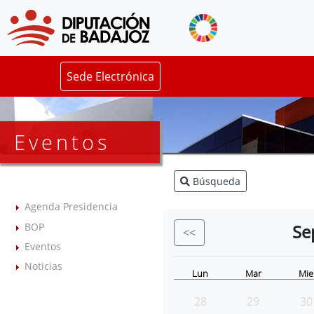
Sede Electrónica
Eventos
Búsqueda
Agenda Presidencia
BOP
Se
<<
Eventos
Noticias
Lun
Mar
Mie
28
29
30