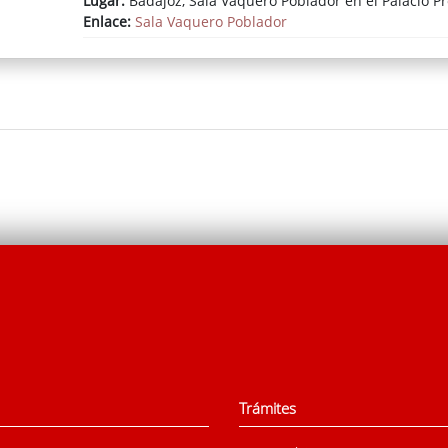
Lugar:
Badajoz, Sala Vaquero Poblador en el Palacio Pr
Enlace:
Sala Vaquero Poblador
Trámites