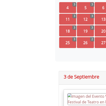
3
3
4
5
6
3
3
11
12
13
3
3
18
19
20
3
2
25
26
27
3 de Septiembre