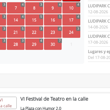
3
4
3
4
4
LUDIPARK Ci
7
8
9
10
12-08-2026
3
4
5
5
4
14
15
16
17
LUDIPARK Ci
14-08-2026
3
5
3
4
3
21
22
23
24
LUDIPARK Ci
3
3
4
7
17-08-2026
28
29
30
1
Lugares y e
Del 17-08-2
VI Festival de Teatro en la calle
La Plaza con Humor 2.0