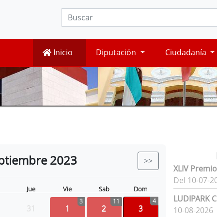
Inicio
Diputación
Ciudadanía
ptiembre
2023
>>
XLIV Premio
Del 10-07-2
Jue
Vie
Sab
Dom
LUDIPARK Ci
4
3
11
31
1
2
3
10-08-2026