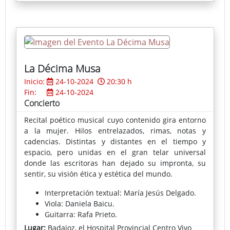
un gran catálogo, bucearemos en su memoria.
Organizando sus conexiones mediante la disección
del dragón que vuela, otea y se lanza del cielo hacia
la tierra, los campos, las ciudades. Su éxito artístico
es el epítome del rigor analítico.
La Décima Musa
Inicio:
24-10-2024
20:30 h
Fin:
24-10-2024
Concierto
Recital poético musical cuyo contenido gira entorno
a la mujer. Hilos entrelazados, rimas, notas y
cadencias. Distintas y distantes en el tiempo y
espacio, pero unidas en el gran telar universal
donde las escritoras han dejado su impronta, su
sentir, su visión ética y estética del mundo.
Interpretación textual: María Jesús Delgado.
Viola: Daniela Baicu.
Guitarra: Rafa Prieto.
Lugar:
Badajoz, el Hospital Provincial Centro Vivo