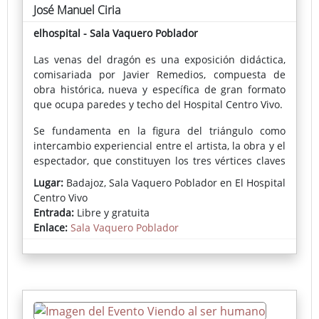
José Manuel Ciria
elhospital - Sala Vaquero Poblador
Las venas del dragón es una exposición didáctica,
comisariada por Javier Remedios, compuesta de
obra histórica, nueva y específica de gran formato
que ocupa paredes y techo del Hospital Centro Vivo.
Se fundamenta en la figura del triángulo como
intercambio experiencial entre el artista, la obra y el
espectador, que constituyen los tres vértices claves
de lo que significa el arte para nuestro autor.
Lugar:
Badajoz, Sala Vaquero Poblador en El Hospital
Centro Vivo
Recorreremos las líneas o venas que ha ido
Entrada:
Libre y gratuita
trazando la pintura de José Manuel Ciria
Enlace:
Sala Vaquero Poblador
(Manchester, 1960) a través de su obra, sus estudios
teóricos y su práctica.
José Manuel Ciria es uno de los pintores con más
proyección internacional de las últimas
generaciones, con exposiciones en los más grandes
museos y ferias del mundo, Nueva York, Los Ángeles,