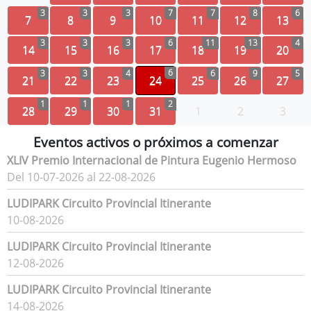
3
3
3
7
7
8
6
7
8
9
10
11
12
13
3
3
3
6
11
13
4
14
15
16
17
18
19
20
6
3
3
4
6
9
5
21
22
23
24
25
26
27
1
1
1
2
28
29
30
31
1
2
3
Eventos activos o próximos a comenzar
XLIV Premio Internacional de Pintura Eugenio Hermoso
Del 10-07-2026 al 22-08-2026
LUDIPARK Circuito Provincial Itinerante
10-08-2026
LUDIPARK Circuito Provincial Itinerante
12-08-2026
LUDIPARK Circuito Provincial Itinerante
14-08-2026