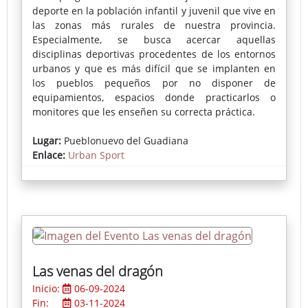
deporte en la población infantil y juvenil que vive en
las zonas más rurales de nuestra provincia.
Especialmente, se busca acercar aquellas
disciplinas deportivas procedentes de los entornos
urbanos y que es más difícil que se implanten en
los pueblos pequeños por no disponer de
equipamientos, espacios donde practicarlos o
monitores que les enseñen su correcta práctica.
En cada localidad se instala una pista deportiva
Lugar:
Pueblonuevo del Guadiana
portátil donde se puede practicar skate, voleibol,
Enlace:
Urban Sport
fútbol-sala, bádminton, baloncesto o parkour,
actividades muy demandadas por los más jóvenes.
Las venas del dragón
Inicio:
06-09-2024
Fin:
03-11-2024