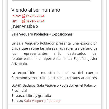
Detroit, Atlanta, Chicago, Toronto, Ciudad de México,
Viendo al ser humano
Medellín, São Paulo, Buenos Aires, Santiago de Chile,
Tel Aviv, Oporto, Lisboa, París, Berlín, Bucarest… Su
Inicio:
05-09-2024
energía, fortaleza e inquietud lo impulsan a la
Fin:
26-10-2024
experimentación y al estudio de lo que acontece,
Javier Arizabalo
manteniendo una postura clara de artista
Sala Vaquero Poblador - Exposiciones
contemporáneo. De su obra emerge una agresividad
visual tal que conmueve al público de todo el
La Sala Vaquero Poblador presenta una exposición
mundo. Estos también aplican sus sentimientos en
única que reúne las obras más recientes de uno de
el consumo y apreciación del momento artístico, por
los representantes más destacados del
lo que su obra está hecha por él para ellos.
fototorrealismo e hiperrealismo en España, Javier
Arizabalo.
El enfoque teórico de su labor no ha tenido más que
expandirse en torno a la imagen abstracta, siendo
La exposición muestra la belleza del cuerpo
su mente una suerte de confrontación entre lo
femenino y masculino, así como retratos analíticos,
gestual y lo geométrico, la exploración temática y la
representando un resumen de las inquietudes y
Lugar:
Badajoz, Sala Vaquero Poblador en el Palacio
formal, de ciertas concepciones acerca de la
trayectoria del autor.
Provincial
figuración. Mediante once obras pictóricas de gran
Entrada:
Libre y gratuita
formato, una proyección sobre lienzo, pantalla,
Enlace:
Sala Vaquero Poblador
dibujos, cómics, collages, objetos de archivo, una
instalación, una acción performativa y la edición de