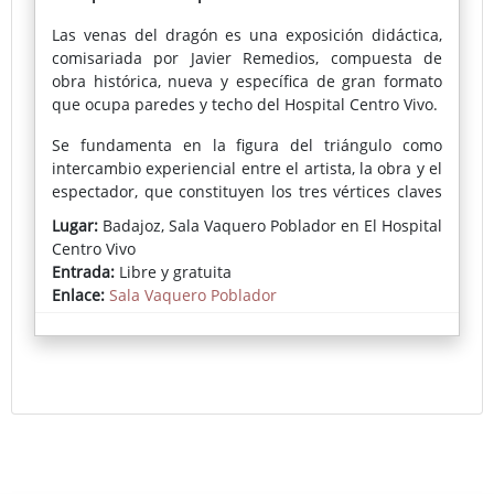
Las venas del dragón es una exposición didáctica,
comisariada por Javier Remedios, compuesta de
obra histórica, nueva y específica de gran formato
que ocupa paredes y techo del Hospital Centro Vivo.
Se fundamenta en la figura del triángulo como
intercambio experiencial entre el artista, la obra y el
espectador, que constituyen los tres vértices claves
de lo que significa el arte para nuestro autor.
Lugar:
Badajoz, Sala Vaquero Poblador en El Hospital
Centro Vivo
Recorreremos las líneas o venas que ha ido
Entrada:
Libre y gratuita
trazando la pintura de José Manuel Ciria
Enlace:
Sala Vaquero Poblador
(Manchester, 1960) a través de su obra, sus estudios
teóricos y su práctica.
José Manuel Ciria es uno de los pintores con más
proyección internacional de las últimas
generaciones, con exposiciones en los más grandes
museos y ferias del mundo, Nueva York, Los Ángeles,
Detroit, Atlanta, Chicago, Toronto, Ciudad de México,
Medellín, São Paulo, Buenos Aires, Santiago de Chile,