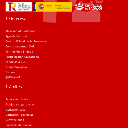
la tierra, los campos, las ciudades. Su éxito artístico
es el epítome del rigor analítico.
Te interesa
Atención al Ciudadano
Agenda Cultural
Boletín Oficial de la Provincia
Contribuyentes - OAR
Formación y Empleo
Participación Ciudadana
Servicios a EELL
Smart Provincia
Turismo
@Webmail
Trámites
Sede electrónica
Quejas y sugerencias
Licitación Local
Licitación Provincial
Subvenciones
Canal de denuncias