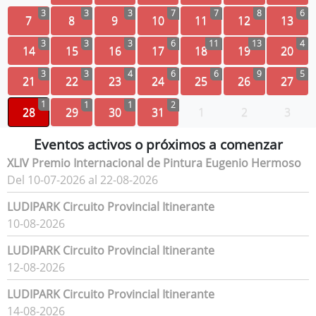
3
3
3
7
7
8
6
7
8
9
10
11
12
13
3
3
3
6
11
13
4
14
15
16
17
18
19
20
3
3
4
6
6
9
5
21
22
23
24
25
26
27
1
1
1
2
28
29
30
31
1
2
3
Eventos activos o próximos a comenzar
XLIV Premio Internacional de Pintura Eugenio Hermoso
Del 10-07-2026 al 22-08-2026
LUDIPARK Circuito Provincial Itinerante
10-08-2026
LUDIPARK Circuito Provincial Itinerante
12-08-2026
LUDIPARK Circuito Provincial Itinerante
14-08-2026