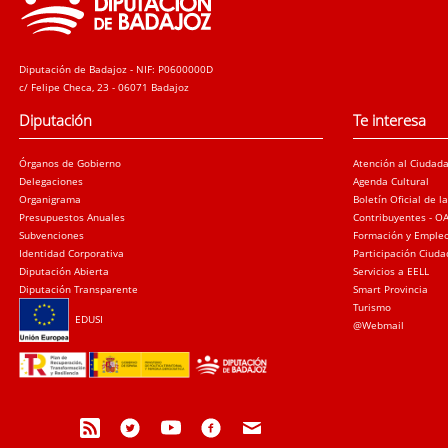
Diputación de Badajoz - NIF: P0600000D
c/ Felipe Checa, 23 - 06071 Badajoz
Diputación
Te interesa
Órganos de Gobierno
Atención al Ciudad
Delegaciones
Agenda Cultural
Organigrama
Boletín Oficial de l
Presupuestos Anuales
Contribuyentes - O
Subvenciones
Formación y Emple
Identidad Corporativa
Participación Ciud
Diputación Abierta
Servicios a EELL
Diputación Transparente
Smart Provincia
Turismo
EDUSI
@Webmail