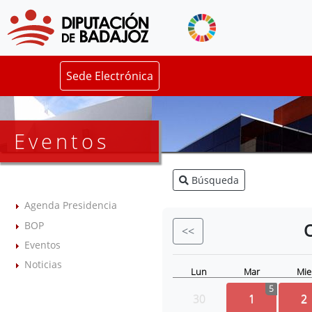
Sede Electrónica
Eventos
Búsqueda
Agenda Presidencia
BOP
<<
Eventos
Noticias
Lun
Mar
Mie
5
30
1
2