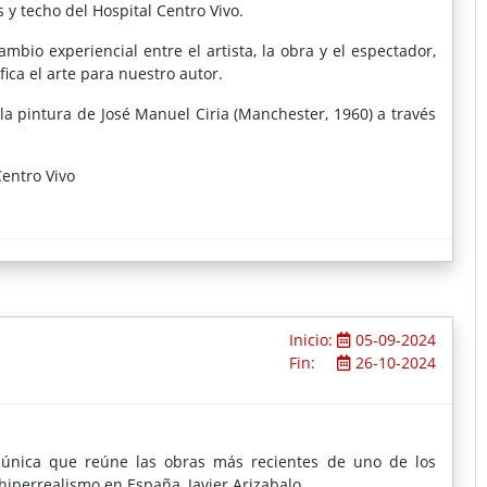
y techo del Hospital Centro Vivo.
mbio experiencial entre el artista, la obra y el espectador,
fica el arte para nuestro autor.
la pintura de José Manuel Ciria (Manchester, 1960) a través
entro Vivo
royección internacional de las últimas generaciones, con
mundo, Nueva York, Los Ángeles, Detroit, Atlanta, Chicago,
s Aires, Santiago de Chile, Tel Aviv, Oporto, Lisboa, París,
 lo impulsan a la experimentación y al estudio de lo que
 contemporáneo. De su obra emerge una agresividad visual
stos también aplican sus sentimientos en el consumo y
está hecha por él para ellos.
Inicio:
05-09-2024
expandirse en torno a la imagen abstracta, siendo su mente
Fin:
26-10-2024
eométrico, la exploración temática y la formal, de ciertas
e obras pictóricas de gran formato, una proyección sobre
archivo, una instalación, una acción performativa y la edición
anizando sus conexiones mediante la disección del dragón
 única que reúne las obras más recientes de uno de los
os campos, las ciudades. Su éxito artístico es el epítome del
iperrealismo en España, Javier Arizabalo.