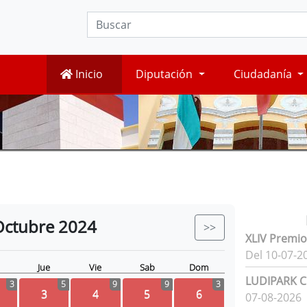
Inicio
Diputación
Ciudadanía
Octubre
2024
>>
XLIV Premio
Del 10-07-2
Jue
Vie
Sab
Dom
LUDIPARK Ci
3
5
9
9
3
3
4
5
6
07-08-2026