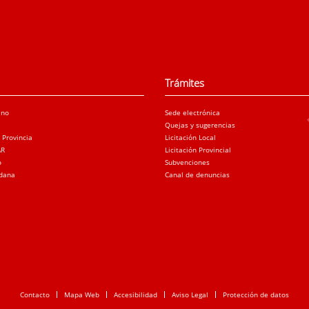
Trámites
ano
Sede electrónica
Quejas y sugerencias
a Provincia
Licitación Local
AR
Licitación Provincial
o
Subvenciones
adana
Canal de denuncias
Contacto
Mapa Web
Accesibilidad
Aviso Legal
Protección de datos