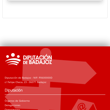
un gran catálogo, bucearemos en su memoria.
Organizando sus conexiones mediante la disección
del dragón que vuela, otea y se lanza del cielo hacia
la tierra, los campos, las ciudades. Su éxito artístico
es el epítome del rigor analítico.
Diputación de Badajoz - NIF: P0600000D
c/ Felipe Checa, 23 - 06071 Badajoz
Diputación
Órganos de Gobierno
Delegaciones
Organigrama