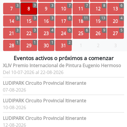
3
3
3
7
7
8
6
7
8
9
10
11
12
13
3
3
3
6
11
13
4
14
15
16
17
18
19
20
3
3
4
6
6
9
5
21
22
23
24
25
26
27
1
1
1
2
28
29
30
31
1
2
3
Eventos activos o próximos a comenzar
XLIV Premio Internacional de Pintura Eugenio Hermoso
Del 10-07-2026 al 22-08-2026
LUDIPARK Circuito Provincial Itinerante
07-08-2026
LUDIPARK Circuito Provincial Itinerante
10-08-2026
LUDIPARK Circuito Provincial Itinerante
12-08-2026