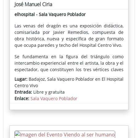
José Manuel Ciria
elhospital - Sala Vaquero Poblador
Las venas del dragón es una exposición didáctica,
comisariada por Javier Remedios, compuesta de
obra histórica, nueva y específica de gran formato
que ocupa paredes y techo del Hospital Centro Vivo.
Se fundamenta en la figura del triángulo como
intercambio experiencial entre el artista, la obra y el
espectador, que constituyen los tres vértices claves
de lo que significa el arte para nuestro autor.
Lugar:
Badajoz, Sala Vaquero Poblador en El Hospital
Centro Vivo
Recorreremos las líneas o venas que ha ido
Entrada:
Libre y gratuita
trazando la pintura de José Manuel Ciria
Enlace:
Sala Vaquero Poblador
(Manchester, 1960) a través de su obra, sus estudios
teóricos y su práctica.
José Manuel Ciria es uno de los pintores con más
proyección internacional de las últimas
generaciones, con exposiciones en los más grandes
museos y ferias del mundo, Nueva York, Los Ángeles,