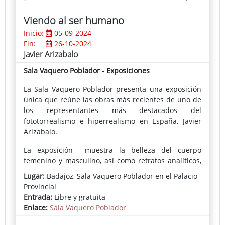
Detroit, Atlanta, Chicago, Toronto, Ciudad de México,
Viendo al ser humano
Medellín, São Paulo, Buenos Aires, Santiago de Chile,
Tel Aviv, Oporto, Lisboa, París, Berlín, Bucarest… Su
Inicio:
05-09-2024
energía, fortaleza e inquietud lo impulsan a la
Fin:
26-10-2024
experimentación y al estudio de lo que acontece,
Javier Arizabalo
manteniendo una postura clara de artista
Sala Vaquero Poblador - Exposiciones
contemporáneo. De su obra emerge una agresividad
visual tal que conmueve al público de todo el
La Sala Vaquero Poblador presenta una exposición
mundo. Estos también aplican sus sentimientos en
única que reúne las obras más recientes de uno de
el consumo y apreciación del momento artístico, por
los representantes más destacados del
lo que su obra está hecha por él para ellos.
fototorrealismo e hiperrealismo en España, Javier
Arizabalo.
El enfoque teórico de su labor no ha tenido más que
expandirse en torno a la imagen abstracta, siendo
La exposición muestra la belleza del cuerpo
su mente una suerte de confrontación entre lo
femenino y masculino, así como retratos analíticos,
gestual y lo geométrico, la exploración temática y la
representando un resumen de las inquietudes y
Lugar:
Badajoz, Sala Vaquero Poblador en el Palacio
formal, de ciertas concepciones acerca de la
trayectoria del autor.
Provincial
figuración. Mediante once obras pictóricas de gran
Entrada:
Libre y gratuita
formato, una proyección sobre lienzo, pantalla,
Enlace:
Sala Vaquero Poblador
dibujos, cómics, collages, objetos de archivo, una
instalación, una acción performativa y la edición de