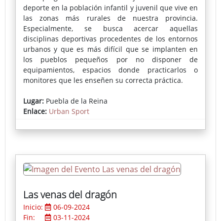
deporte en la población infantil y juvenil que vive en
las zonas más rurales de nuestra provincia.
Especialmente, se busca acercar aquellas
disciplinas deportivas procedentes de los entornos
urbanos y que es más difícil que se implanten en
los pueblos pequeños por no disponer de
equipamientos, espacios donde practicarlos o
monitores que les enseñen su correcta práctica.
En cada localidad se instala una pista deportiva
Lugar:
Puebla de la Reina
portátil donde se puede practicar skate, voleibol,
Enlace:
Urban Sport
fútbol-sala, bádminton, baloncesto o parkour,
actividades muy demandadas por los más jóvenes.
Las venas del dragón
Inicio:
06-09-2024
Fin:
03-11-2024