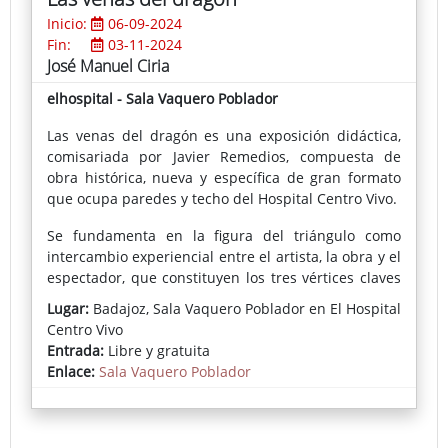
Inicio:
06-09-2024
Fin:
03-11-2024
José Manuel Ciria
elhospital - Sala Vaquero Poblador
Las venas del dragón es una exposición didáctica,
comisariada por Javier Remedios, compuesta de
obra histórica, nueva y específica de gran formato
que ocupa paredes y techo del Hospital Centro Vivo.
Se fundamenta en la figura del triángulo como
intercambio experiencial entre el artista, la obra y el
espectador, que constituyen los tres vértices claves
de lo que significa el arte para nuestro autor.
Lugar:
Badajoz, Sala Vaquero Poblador en El Hospital
Centro Vivo
Recorreremos las líneas o venas que ha ido
Entrada:
Libre y gratuita
trazando la pintura de José Manuel Ciria
Enlace:
Sala Vaquero Poblador
(Manchester, 1960) a través de su obra, sus estudios
teóricos y su práctica.
José Manuel Ciria es uno de los pintores con más