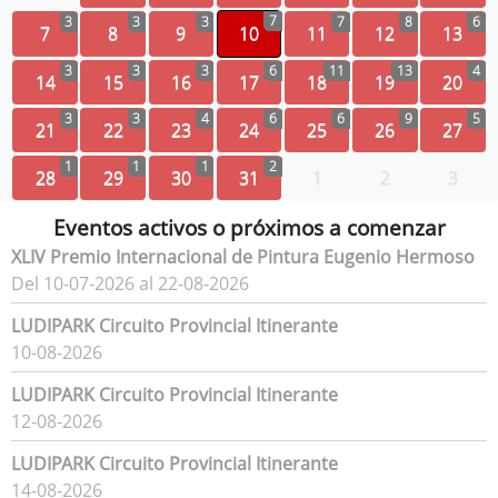
7
3
3
3
7
8
6
7
8
9
10
11
12
13
3
3
3
6
11
13
4
14
15
16
17
18
19
20
3
3
4
6
6
9
5
21
22
23
24
25
26
27
1
1
1
2
28
29
30
31
1
2
3
Eventos activos o próximos a comenzar
XLIV Premio Internacional de Pintura Eugenio Hermoso
Del 10-07-2026 al 22-08-2026
LUDIPARK Circuito Provincial Itinerante
10-08-2026
LUDIPARK Circuito Provincial Itinerante
12-08-2026
LUDIPARK Circuito Provincial Itinerante
14-08-2026