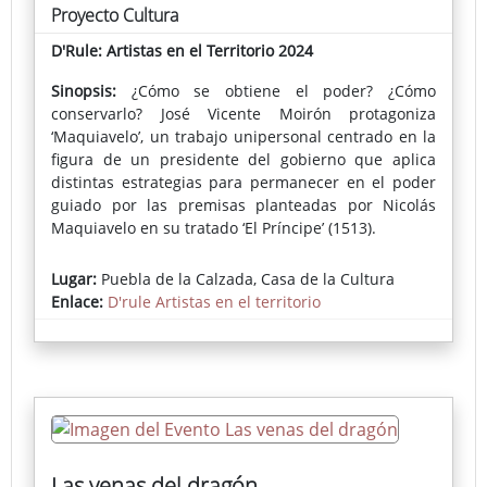
Proyecto Cultura
D'Rule: Artistas en el Territorio 2024
Sinopsis:
¿Cómo se obtiene el poder? ¿Cómo
conservarlo? José Vicente Moirón protagoniza
‘Maquiavelo’, un trabajo unipersonal centrado en la
figura de un presidente del gobierno que aplica
distintas estrategias para permanecer en el poder
guiado por las premisas planteadas por Nicolás
Maquiavelo en su tratado ‘El Príncipe’ (1513).
Una lección de historia, un manual de gobierno, una
Lugar:
Puebla de la Calzada, Casa de la Cultura
obra universal. Cinco siglos después, y con una
Enlace:
D'rule Artistas en el territorio
mirada crítica, ofrecemos una experiencia teatral
cautivadora para reflexionar sobre dilemas morales
y políticos sumergiendo al público en un
apasionante thriller que explora temas como la
ética, la moralidad y la responsabilidad en el
ejercicio del poder.
Ficha completa del espectáculo
Las venas del dragón