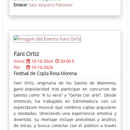
Enlace:
Sala Vaquero Poblador
dibujos, cómics, collages, objetos de archivo, una
instalación, una acción performativa y la edición de
un gran catálogo, bucearemos en su memoria.
Organizando sus conexiones mediante la disección
del dragón que vuela, otea y se lanza del cielo hacia
la tierra, los campos, las ciudades. Su éxito artístico
es el epítome del rigor analítico.
Fani Ortiz
Inicio:
10-10-2024
20:00 h
Fin:
10-10-2024
Festival de Copla Rosa Morena
Fani Ortiz, originaria de los Santos de Maimona,
ganó popularidad tras participar en concursos de
talento como "A tu vera" y "Gente con arte". Desde
entonces, ha trabajado en Extremadura con un
espectáculo musical que combina coplas populares
y olvidadas, ofreciendo una experiencia emotiva y
divertida. Su montaje incluye anécdotas y análisis
de letras, y busca conectar con el público a través