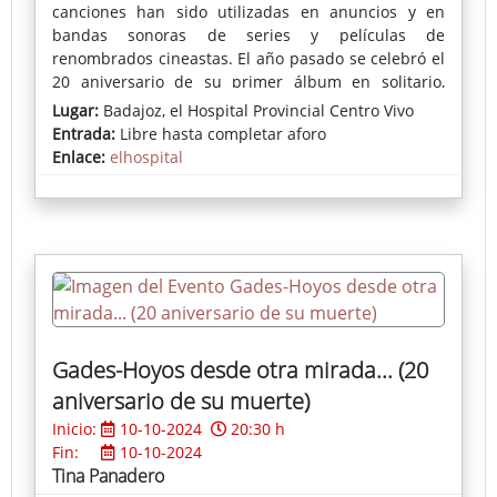
canciones han sido utilizadas en anuncios y en
bandas sonoras de series y películas de
renombrados cineastas. El año pasado se celebró el
20 aniversario de su primer álbum en solitario,
“Guapapaséa”, y ha realizado conciertos en América,
Lugar:
Badajoz, el Hospital Provincial Centro Vivo
Asia, Europa y recientemente en África, donde
Entrada:
Libre hasta completar aforo
representó a Europa en la celebración del Día de
Enlace:
elhospital
Europa en Addis Abeba. Su último trabajo,
“Somebody from Badajoz”, ha tenido gran
repercusión en emisoras de todo el mundo,
destacando en Francia como disco del mes en Radio
France. El suplemento Babelia de El País lo ha
calificado como “el secreto mejor guardado de la
música española”.
Gades-Hoyos desde otra mirada... (20
aniversario de su muerte)
Inicio:
10-10-2024
20:30 h
Fin:
10-10-2024
Tina Panadero