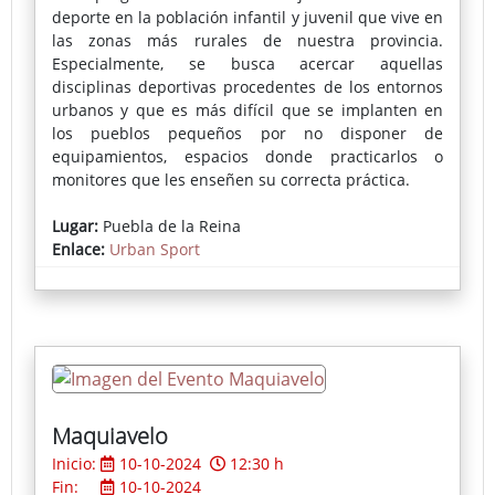
deporte en la población infantil y juvenil que vive en
las zonas más rurales de nuestra provincia.
Especialmente, se busca acercar aquellas
disciplinas deportivas procedentes de los entornos
urbanos y que es más difícil que se implanten en
los pueblos pequeños por no disponer de
equipamientos, espacios donde practicarlos o
monitores que les enseñen su correcta práctica.
En cada localidad se instala una pista deportiva
Lugar:
Puebla de la Reina
portátil donde se puede practicar skate, voleibol,
Enlace:
Urban Sport
fútbol-sala, bádminton, baloncesto o parkour,
actividades muy demandadas por los más jóvenes.
Maquiavelo
Inicio:
10-10-2024
12:30 h
Fin:
10-10-2024