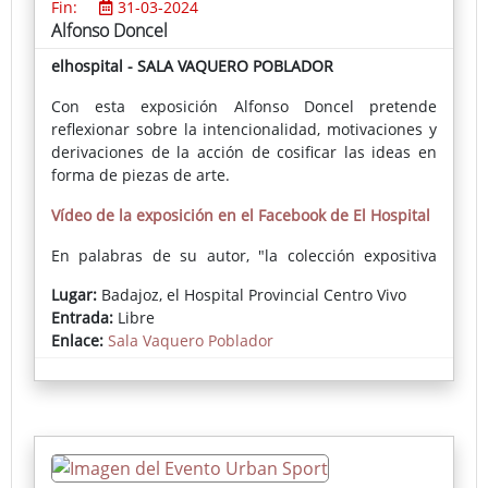
Fin:
31-03-2024
Alfonso Doncel
elhospital - SALA VAQUERO POBLADOR
Con esta exposición Alfonso Doncel pretende
reflexionar sobre la intencionalidad, motivaciones y
derivaciones de la acción de cosificar las ideas en
forma de piezas de arte.
Vídeo de la exposición en el Facebook de El Hospital
En palabras de su autor, "la colección expositiva
ARTHINGKS sugiere una reflexión sobre la actividad
Lugar:
Badajoz, el Hospital Provincial Centro Vivo
del artista como realizador de obras plásticas. [...]
Entrada:
Libre
Pretendo explorar de forma genérica, bajo la
Enlace:
Sala Vaquero Poblador
denominación ARTHINGKS [cosas de artista], las
referencias intencionales, éticas, estéticas y
comunicativas del quehacer del artista (del mío y
puede que de otros y otras) mediante el cual
expresamos planteamientos, ideas y emociones, o
sea, una determinada visión del mundo, que ocurre
a través de diversos recursos; en este caso,