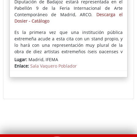
Diputación de Badajoz estará representada en el
Pabellón 9 de la Feria Internacional de Arte
Contemporáneo de Madrid, ARCO.
Descarga el
Dosier - Catálogo
Es la primera vez que una institución pública
extremeña acude a esta cita con un stand propio, y
lo hará con una representación muy plural de la
obra de diez artistas extremeños (seis pacenses y
cuatro cacereños), en consonancia con los objetivos
Lugar:
Madrid, IFEMA
del Área de Cultura, Deportes y Juventud de la
Enlace:
Sala Vaquero Poblador
Diputación de Badajoz de, por un lado, dar apoyo,
promoción y visibilidad a creadores noveles o
emergentes y, por otro, potenciar y contribuir a
fortalecer la trayectoria de aquellos ya
consolidados.
De este modo, se expondrán cinco obras pictóricas
de José María Larrondo, Lourdes Murillo, Adrián
Ssegura, Adrián Rolo y José Macías, tres esculturas
de Alfonso Doncel, Miguel Sansón y José Luis
Hinchado, una obra objetual de María Jesús