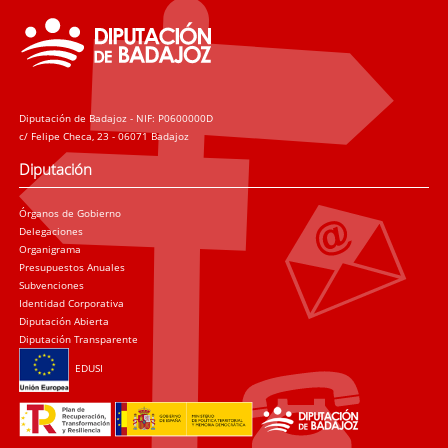
Manzanares y una instalación sobre pared de Isabel
Flores. Todo ello, en el marco de un evento de
carácter internacional como ARCO Madrid, en el que
se dan cita importantes artistas, galeristas, críticos y
otros agentes del arte contemporáneo de todo el
mundo.
Diputación de Badajoz - NIF: P0600000D
c/ Felipe Checa, 23 - 06071 Badajoz
Diputación
Órganos de Gobierno
Delegaciones
Organigrama
Presupuestos Anuales
Subvenciones
Identidad Corporativa
Diputación Abierta
Diputación Transparente
EDUSI