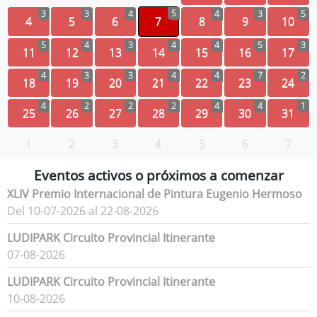
5
3
3
4
4
3
5
4
5
6
7
8
9
10
5
4
3
4
4
5
3
11
12
13
14
15
16
17
4
3
3
4
4
7
2
18
19
20
21
22
23
24
4
2
2
2
4
4
1
25
26
27
28
29
30
31
1
2
3
4
5
6
7
Eventos activos o próximos a comenzar
XLIV Premio Internacional de Pintura Eugenio Hermoso
Del 10-07-2026 al 22-08-2026
LUDIPARK Circuito Provincial Itinerante
07-08-2026
LUDIPARK Circuito Provincial Itinerante
10-08-2026