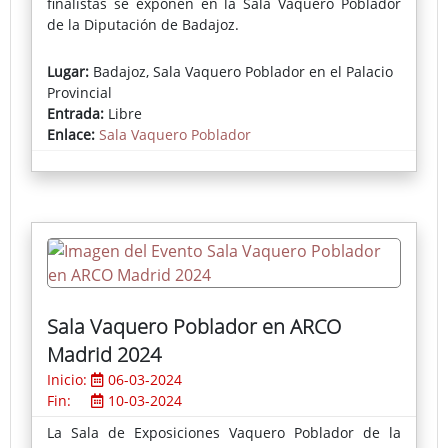
finalistas se exponen en la Sala Vaquero Poblador
de la Diputación de Badajoz.
En esta segunda convocatoria el ganador ha sido
Lugar:
Badajoz, Sala Vaquero Poblador en el Palacio
Rafael Cervantes Gallardo con ‘The last Portrait’; el
Provincial
segundo premio ha sido para ‘Botas rojas’, de María
Entrada:
Libre
Pilar Fernández; el tercero ha recaído en la obra
Enlace:
Sala Vaquero Poblador
’AaronMan’, de Manuel González; y el premio para la
obra de autor local ha sido para Sergio Salgado por
‘Luces y sombras de una guerra’.
Accede a la noticia del Gabinete de Prensa de la
Diputación de Badajoz
Sala Vaquero Poblador en ARCO
Madrid 2024
Inicio:
06-03-2024
Fin:
10-03-2024
La Sala de Exposiciones Vaquero Poblador de la