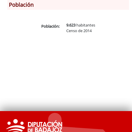
Población
Información General
Historia
Monumentos
9.623
habitantes
Población:
Censo de 2014
Gastronomía
Fiestas
Turismo
Población
Corporación
Radio en Internet