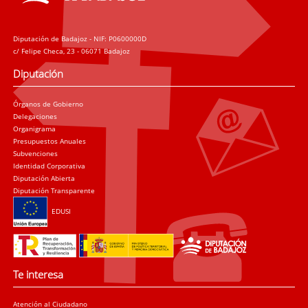
Diputación de Badajoz - NIF: P0600000D
c/ Felipe Checa, 23 - 06071 Badajoz
Diputación
Órganos de Gobierno
Delegaciones
Organigrama
Presupuestos Anuales
Subvenciones
Identidad Corporativa
Diputación Abierta
Diputación Transparente
EDUSI
Te interesa
Atención al Ciudadano