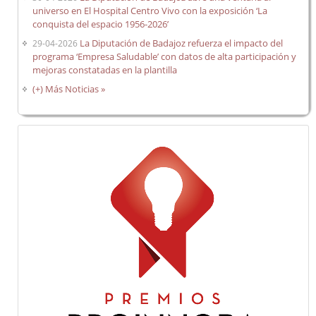
universo en El Hospital Centro Vivo con la exposición ‘La
conquista del espacio 1956-2026’
Carrera profesional horizontal
La Diputación de Badajoz refuerza el impacto del
29-04-2026
Evaluación del desempeño
programa ‘Empresa Saludable’ con datos de alta participación y
mejoras constatadas en la plantilla
Expedientes personales
(+) Más Noticias »
Plan de pensiones
Presentación
Documentos de interés
Enlaces de interés
Normativa
Diputación Saludable
Gestión de conflictos