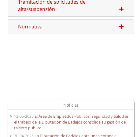
Tramitación de solicitudes de
alta/suspensión
Ofertas de Empleo Público
Normativa
Procesos selectivos en desarrollo
Ofertas a través del SEXPE
Bolsas de trabajo
Puestos en comisión de servicios
Puestos de personal directivo
Puestos por libre designación
Puestos por concurso
Contratos en formación
Personal eventual o de confianza
Noticias
Tablón de Empleo Provincial
El Área de Empleados Públicos, Seguridad y Salud en
12-05-2026
Relación de puestos de trabajo
el trabajo de la Diputación de Badajoz consolida su gestión del
Escuela de Formación Local e Innovación
talento público
La Diputación de Badajoz abre una ventana al
30-04-2026