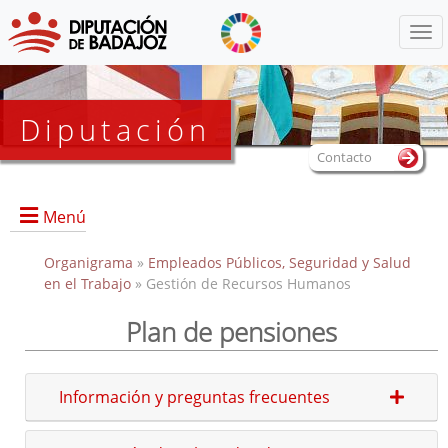
Menú
Diputación
Contacto
Menú
Organigrama
»
Empleados Públicos, Seguridad y Salud
en el Trabajo
» Gestión de Recursos Humanos
Plan de pensiones
Portada
Directorio
Información y preguntas frecuentes
Documentos de interés
Enlaces de interés