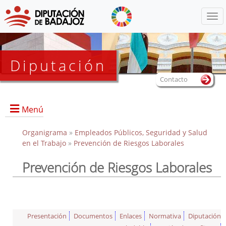
Menú
Diputación
Contacto
Menú
Organigrama
»
Empleados Públicos, Seguridad y Salud
en el Trabajo
»
Prevención de Riesgos Laborales
Prevención de Riesgos Laborales
Portada
Directorio
Documentos de interés
Presentación
Documentos
Enlaces
Normativa
Diputación
Enlaces de interés