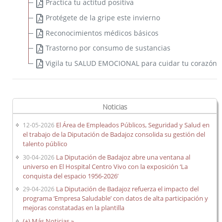
Practica tu actitud positiva
Protégete de la gripe este invierno
Carrera profesional horizontal
Reconocimientos médicos básicos
Evaluación del desempeño
Trastorno por consumo de sustancias
Expedientes personales
Vigila tu SALUD EMOCIONAL para cuidar tu corazón
Plan de pensiones
Presentación
Noticias
Documentos de interés
El Área de Empleados Públicos, Seguridad y Salud en
12-05-2026
el trabajo de la Diputación de Badajoz consolida su gestión del
Enlaces de interés
talento público
Normativa
La Diputación de Badajoz abre una ventana al
30-04-2026
Diputación Saludable
universo en El Hospital Centro Vivo con la exposición ‘La
conquista del espacio 1956-2026’
Gestión de conflictos
La Diputación de Badajoz refuerza el impacto del
29-04-2026
programa ‘Empresa Saludable’ con datos de alta participación y
mejoras constatadas en la plantilla
(+) Más Noticias »