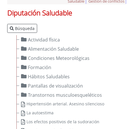
Saludable
Gestión de conflictos
Diputación Saludable
Ofertas de Empleo Público
Búsqueda
Procesos selectivos en desarrollo
Ofertas a través del SEXPE
Actividad física
Bolsas de trabajo
Alimentación Saludable
Puestos en comisión de servicios
Condiciones Meteorológicas
Puestos de personal directivo
Formación
Puestos por libre designación
Hábitos Saludables
Puestos por concurso
Pantallas de visualización
Contratos en formación
Transtornos musculoesqueléticos
Personal eventual o de confianza
Tablón de Empleo Provincial
Hipertensión arterial. Asesino silencioso
Relación de puestos de trabajo
La autoestima
Escuela de Formación Local e Innovación
Los efectos positivos de la sudoración