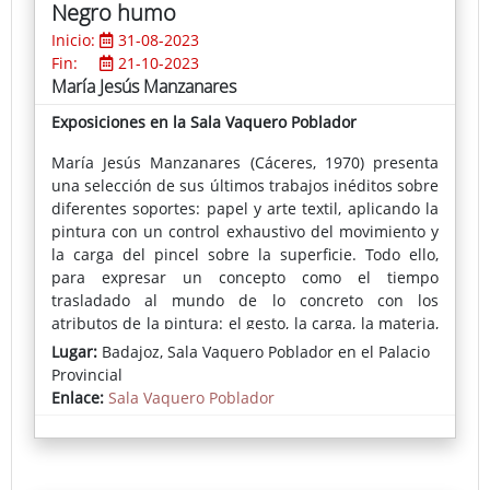
Negro humo
Inicio:
31-08-2023
Fin:
21-10-2023
María Jesús Manzanares
Exposiciones en la Sala Vaquero Poblador
María Jesús Manzanares (Cáceres, 1970) presenta
una selección de sus últimos trabajos inéditos sobre
diferentes soportes: papel y arte textil, aplicando la
pintura con un control exhaustivo del movimiento y
la carga del pincel sobre la superficie. Todo ello,
para expresar un concepto como el tiempo
trasladado al mundo de lo concreto con los
atributos de la pintura: el gesto, la carga, la materia,
las capas y sus transparencias, la opacidad y la
Lugar:
Badajoz, Sala Vaquero Poblador en el Palacio
pintura que narra prescindiendo, en ocasiones, de
Provincial
la figura.
Enlace:
Sala Vaquero Poblador