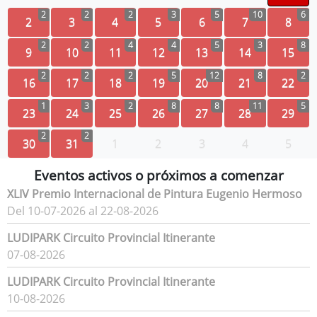
2
2
2
3
5
10
6
2
3
4
5
6
7
8
2
2
4
4
5
3
8
9
10
11
12
13
14
15
2
2
2
5
12
8
2
16
17
18
19
20
21
22
1
3
2
8
8
11
5
23
24
25
26
27
28
29
2
2
30
31
1
2
3
4
5
Eventos activos o próximos a comenzar
XLIV Premio Internacional de Pintura Eugenio Hermoso
Del 10-07-2026 al 22-08-2026
LUDIPARK Circuito Provincial Itinerante
07-08-2026
LUDIPARK Circuito Provincial Itinerante
10-08-2026