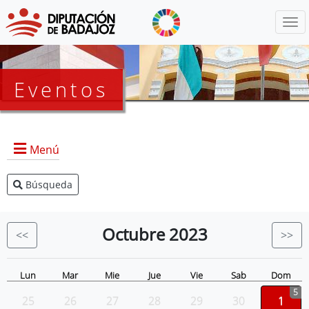
Menú
Eventos
Menú
Búsqueda
Agenda Presidencia
BOP
Octubre
2023
<<
>>
Eventos
Noticias
Lun
Mar
Mie
Jue
Vie
Sab
Dom
5
25
26
27
28
29
30
1