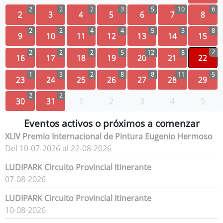
2
2
2
3
5
10
6
2
3
4
5
6
7
8
2
2
4
4
5
3
8
9
10
11
12
13
14
15
2
2
2
2
5
12
8
16
17
18
19
20
21
22
1
3
2
8
8
11
5
23
24
25
26
27
28
29
2
2
30
31
1
2
3
4
5
Eventos activos o próximos a comenzar
XLIV Premio Internacional de Pintura Eugenio Hermoso
Del 10-07-2026 al 22-08-2026
LUDIPARK Circuito Provincial Itinerante
07-08-2026
LUDIPARK Circuito Provincial Itinerante
10-08-2026