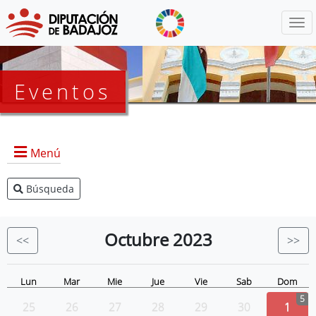
Menú
Eventos
Menú
Búsqueda
Agenda Presidencia
BOP
Octubre
2023
<<
>>
Eventos
Noticias
Lun
Mar
Mie
Jue
Vie
Sab
Dom
5
25
26
27
28
29
30
1