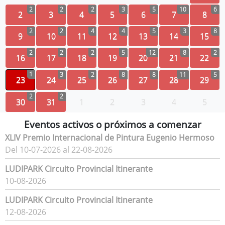
2
2
2
3
5
10
6
2
3
4
5
6
7
8
2
2
4
4
5
3
8
9
10
11
12
13
14
15
2
2
2
5
12
8
2
16
17
18
19
20
21
22
1
3
2
8
8
11
5
23
24
25
26
27
28
29
2
2
30
31
1
2
3
4
5
Eventos activos o próximos a comenzar
XLIV Premio Internacional de Pintura Eugenio Hermoso
Del 10-07-2026 al 22-08-2026
LUDIPARK Circuito Provincial Itinerante
10-08-2026
LUDIPARK Circuito Provincial Itinerante
12-08-2026