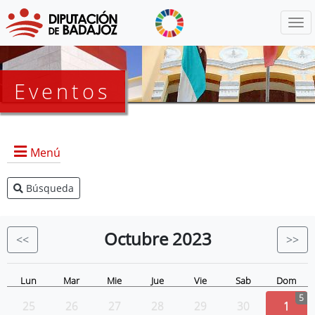
Menú
Eventos
Menú
Búsqueda
Agenda Presidencia
BOP
Octubre
2023
<<
>>
Eventos
Noticias
Lun
Mar
Mie
Jue
Vie
Sab
Dom
5
25
26
27
28
29
30
1