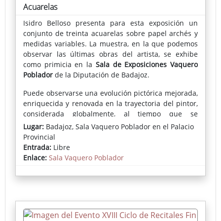
Acuarelas
Isidro Belloso presenta para esta exposición un
conjunto de treinta acuarelas sobre papel archés y
medidas variables. La muestra, en la que podemos
observar las últimas obras del artista, se exhibe
como primicia en la
Sala de Exposiciones Vaquero
Poblador
de la Diputación de Badajoz.
Puede observarse una evolución pictórica mejorada,
enriquecida y renovada en la trayectoria del pintor,
considerada globalmente, al tiempo que se
mantienen temas y asuntos presentes en toda su
Lugar:
Badajoz, Sala Vaquero Poblador en el Palacio
trayectoria que se presentan ahora con mayor
Provincial
detallismo, delicado cromatismo y acentuada
Entrada:
Libre
elegancia.
Enlace:
Sala Vaquero Poblador
Así, podemos contemplar paisajes naturales y
urbanos de estudiados enfoques, logrados reflejos y
austeros cromatismos que unas veces se nos
muestran próximos (jardines, puentes, portadas,
fachadas...) y otras como panorámicas de ciudades