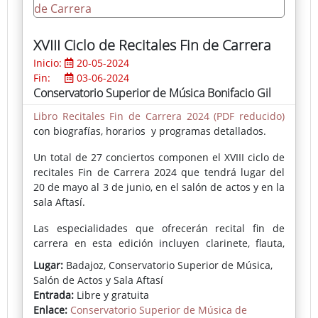
(Salzburgo, la ría de Bilbao, Salamanca, Oporto y
Badajoz), a veces distribuidas en graduados planos.
Novedosas son las representaciones de interiores,
XVIII Ciclo de Recitales Fin de Carrera
como es el caso de la Capilla Mayor de la Catedral
Inicio:
20-05-2024
de Badajoz.
Fin:
03-06-2024
Las flores, sueltas o formando ramos en recipientes,
Conservatorio Superior de Música Bonifacio Gil
así como los frutos y los árboles, vuelven al amplio
Libro Recitales Fin de Carrera 2024 (PDF reducido)
espectro temático del pintor. Las aguas y los
con biografías, horarios y programas detallados.
ambientes brumosos, sin estar ausentes, parecen
menos frecuentes.
Un total de 27 conciertos componen el XVIII ciclo de
recitales Fin de Carrera 2024 que tendrá lugar del
20 de mayo al 3 de junio, en el salón de actos y en la
sala Aftasí.
Las especialidades que ofrecerán recital fin de
carrera en esta edición incluyen clarinete, flauta,
composición, percusión, violín, guitarra, viola, piano,
Lugar:
Badajoz, Conservatorio Superior de Música,
violonchelo, contrabajo, saxofón, trombón y canto.
Salón de Actos y Sala Aftasí
Cada concierto será una muestra del dominio
Entrada:
Libre y gratuita
técnico y artístico de los estudiantes, y una
Enlace:
Conservatorio Superior de Música de
celebración de su trayectoria académica y artística.