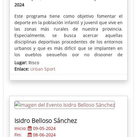
2024
Este programa tiene como objetivo fomentar el
deporte en la población infantil y juvenil que vive en
las zonas más rurales de nuestra provincia.
Especialmente, se busca acercar aquellas
disciplinas deportivas procedentes de los entornos
urbanos y que es más difícil que se implanten en
los pueblos pequeños por no disponer de
equipamientos, espacios donde practicarlos o
Lugar:
Risco
monitores que les enseñen su correcta práctica.
Enlace:
Urban Sport
En cada localidad se instala una pista deportiva
portátil donde se puede practicar skate, voleibol,
fútbol-sala, bádminton, baloncesto o parkour,
actividades muy demandadas por los más jóvenes.
Isidro Belloso Sánchez
Inicio:
09-05-2024
Fin:
08-06-2024