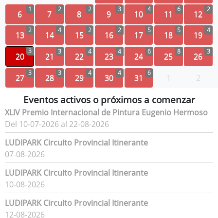
1
2
2
3
4
6
2
6
7
8
9
10
11
12
2
4
2
2
5
5
4
13
14
15
16
17
18
19
3
3
4
4
6
8
3
20
21
22
23
24
25
26
3
3
4
4
6
27
28
29
30
31
1
2
Eventos activos o próximos a comenzar
XLIV Premio Internacional de Pintura Eugenio Hermoso
Del 10-07-2026 al 22-08-2026
LUDIPARK Circuito Provincial Itinerante
07-08-2026
LUDIPARK Circuito Provincial Itinerante
10-08-2026
LUDIPARK Circuito Provincial Itinerante
12-08-2026